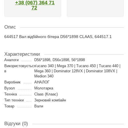
+38 (067) 364 71
72
Опис
644517 Вал відбійного бітера D56*1898 CLAAS, 644517.1
Характеристики
Аналоги
D56*1898, D56x1898, 56*1898
Використовується
Tucano 340 | Mega 370 | Tucano 450 | Tucano 440 |
в
Mega 360 | Dominator 128VX | Dominator 108VX |
Medion 340
Виробник
АНАЛОГ
Вузол
Молотарка
Техніка
Claas (Клаас)
Тип техніки
Зерновий комбайн
Товар
Вали
Відгуки (0)