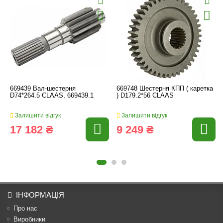
669439 Вал-шестерня
669748 Шестерня КПП ( каретка
D74*264.5 CLAAS, 669439.1
) D179.2*56 CLAAS
Залишити відгук
Залишити відгук
17 182 ₴
9 249 ₴
ІНФОРМАЦІЯ
Про нас
Виробники