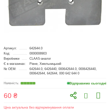
Артикул:
642644.0
Код:
0000008903
Виробники
CLAAS-аналог
Є в магазинах:
Рівне, Хмельницький
№ OEM:
642644.0, 6426440, 000642644.0, 0006426440,
000642644, 642644, 000 642 644 0
Відправимо сьогодні
60 ₴
Ціна актуальна без відтермінування оплати