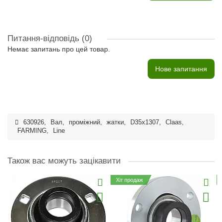
Питання-відповідь
(0)
Немає запитань про цей товар.
Нове запитання
630926
,
Вал
,
проміжний
,
жатки
,
D35x1307
,
Claas
,
FARMING
,
Line
Також вас можуть зацікавити
Хіт продаж