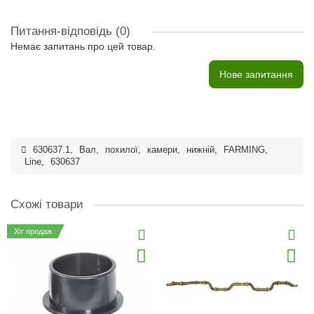
Питання-відповідь
(0)
Немає запитань про цей товар.
Нове запитання
630637.1
,
Вал
,
похилої
,
камери
,
нижній
,
FARMING
,
Line
,
630637
Схожі товари
Хіт продаж