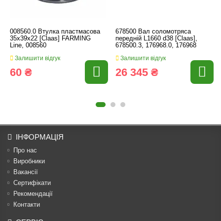
008560.0 Втулка пластмасова
678500 Вал соломотряса
35x39x22 [Claas] FARMING
передній L1660 d38 [Claas],
Line, 008560
678500.3, 176968.0, 176968
Залишити відгук
Залишити відгук
60 ₴
26 345 ₴
ІНФОРМАЦІЯ
Про нас
Виробники
Вакансії
Сертифікати
Рекомендації
Контакти