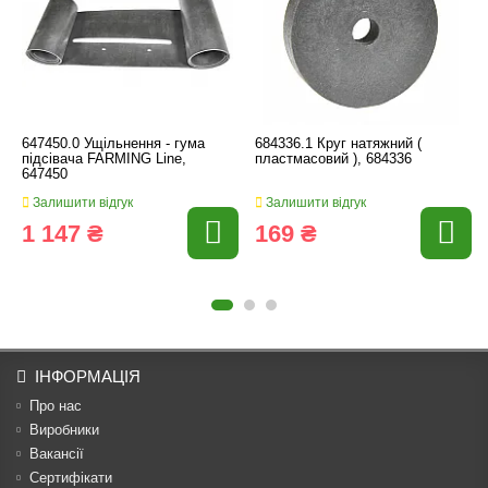
647450.0 Ущільнення - гума
684336.1 Круг натяжний (
підсівача FARMING Line,
пластмасовий ), 684336
647450
Залишити відгук
Залишити відгук
1 147 ₴
169 ₴
ІНФОРМАЦІЯ
Про нас
Виробники
Вакансії
Сертифікати