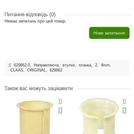
Питання-відповідь
(0)
Немає запитань про цей товар.
Нове запитання
629862.0
,
Направляюча
,
втулки
,
планка
,
2
,
8mm
,
CLAAS
,
ORIGINAL
,
629862
Також вас можуть зацікавити