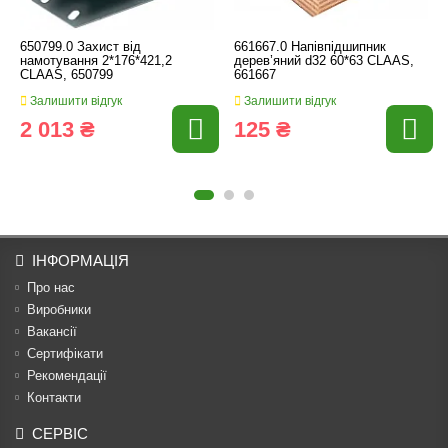
650799.0 Захист від
661667.0 Напівпідшипник
намотування 2*176*421,2
дерев’яний d32 60*63 CLAAS,
CLAAS, 650799
661667
Залишити відгук
Залишити відгук
2 013 ₴
125 ₴
ІНФОРМАЦІЯ
Про нас
Виробники
Вакансії
Сертифікати
Рекомендації
Контакти
СЕРВІС