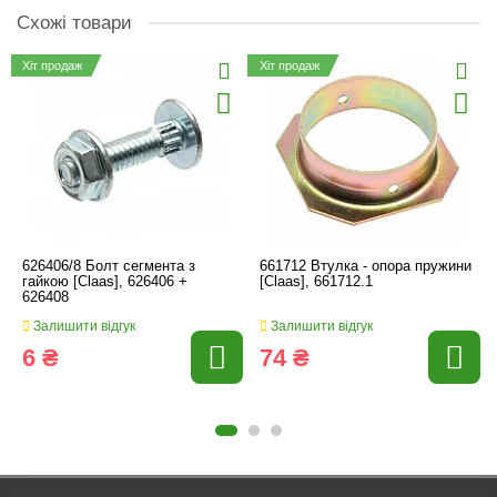
Схожі товари
Хіт продаж
Хіт продаж
626406/8 Болт сегмента з
661712 Втулка - опора пружини
гайкою [Claas], 626406 +
[Claas], 661712.1
626408
Залишити відгук
Залишити відгук
6 ₴
74 ₴