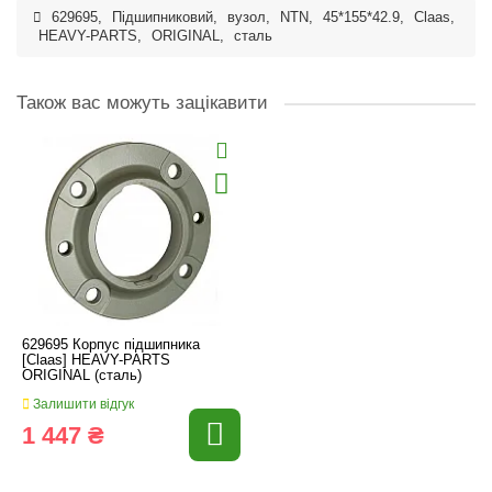
629695
,
Підшипниковий
,
вузол
,
NTN
,
45*155*42.9
,
Claas
,
HEAVY-PARTS
,
ORIGINAL
,
сталь
Також вас можуть зацікавити
629695 Корпус підшипника
[Claas] HEAVY-PARTS
ORIGINAL (сталь)
Залишити відгук
1 447 ₴