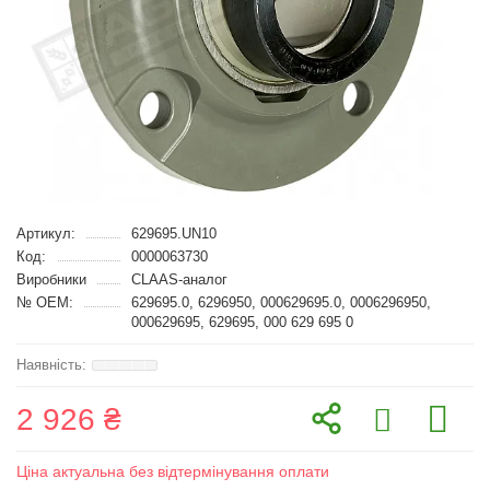
Артикул:
629695.UN10
Код:
0000063730
Виробники
CLAAS-аналог
№ OEM:
629695.0, 6296950, 000629695.0, 0006296950,
000629695, 629695, 000 629 695 0
2 926 ₴
Ціна актуальна без відтермінування оплати