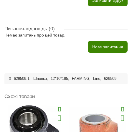
Залишити відгук
Питання-відповідь
(0)
Немає запитань про цей товар.
Нове запитання
629509.1
,
Шпонка
,
12*10*185
,
FARMING
,
Line
,
629509
Схожі товари