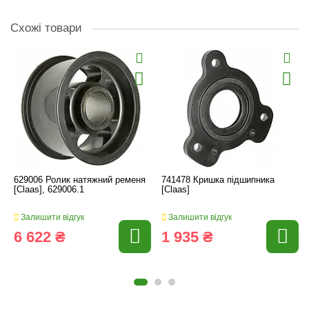
Схожі товари
629006 Ролик натяжний ременя
741478 Кришка підшипника
[Claas], 629006.1
[Claas]
Залишити відгук
Залишити відгук
6 622 ₴
1 935 ₴