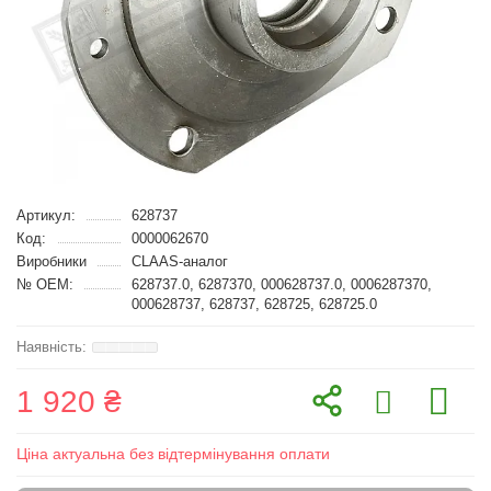
Артикул:
628737
Код:
0000062670
Виробники
CLAAS-аналог
№ OEM:
628737.0, 6287370, 000628737.0, 0006287370,
000628737, 628737, 628725, 628725.0
1 920 ₴
Ціна актуальна без відтермінування оплати