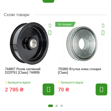
Схожі товари
Хіт продаж
744807 Ролик натяжний
755860 Втулка ножа січкарні
D220*61 [Claas] 744806
[Claas]
Залишити відгук
Залишити відгук
2 795 ₴
70 ₴