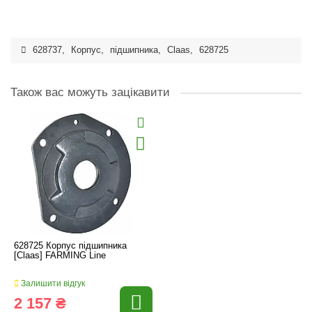
628737
,
Корпус
,
підшипника
,
Claas
,
628725
Також вас можуть зацікавити
628725 Корпус підшипника
[Claas] FARMING Line
Залишити відгук
2 157 ₴