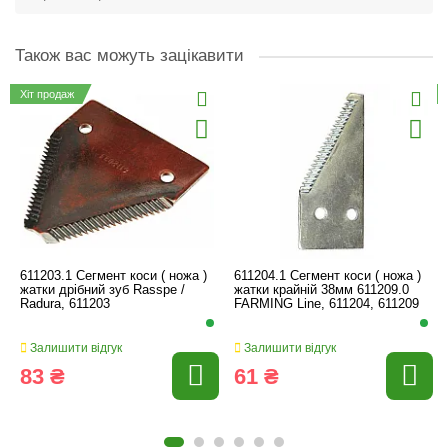
Також вас можуть зацікавити
Хіт продаж
611203.1 Сегмент коси ( ножа )
611204.1 Сегмент коси ( ножа )
жатки дрібний зуб Rasspe /
жатки крайній 38мм 611209.0
Radura, 611203
FARMING Line, 611204, 611209
Залишити відгук
Залишити відгук
83 ₴
61 ₴