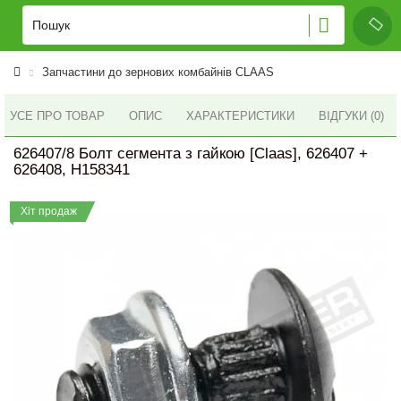
Запчастини до зернових комбайнів CLAAS
УСЕ ПРО ТОВАР
ОПИС
ХАРАКТЕРИСТИКИ
ВІДГУКИ (0)
626407/8 Болт сегмента з гайкою [Claas], 626407 +
626408, H158341
Хіт продаж