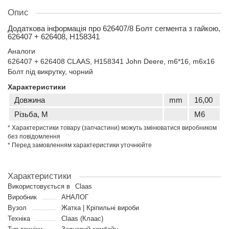
Опис
Додаткова інформація про 626407/8 Болт сегмента з гайкою,
626407 + 626408, H158341
Аналоги
626407 + 626408 CLAAS, H158341 John Deere, m6*16, m6x16
Болт під викрутку, чорний
Характеристики
Довжина
mm
16,00
Різьба, M
M6
* Характеристики товару (запчастини) можуть змінюватися виробником
без повідомлення
* Перед замовленням характеристики уточнюйте
Характеристики
Використовується в
Claas
Виробник
АНАЛОГ
Вузол
Жатка | Кріпильні вироби
Техніка
Claas (Клаас)