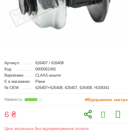
Артикул:
626407 / 626408
Код:
0000061491
Виробники
CLAAS-аналог
Є в магазинах:
Рівне
№ OEM:
626407+626408, 626407, 626408, H158341
Відправимо завтра
6 ₴
Ціна актуальна без відтермінування оплати