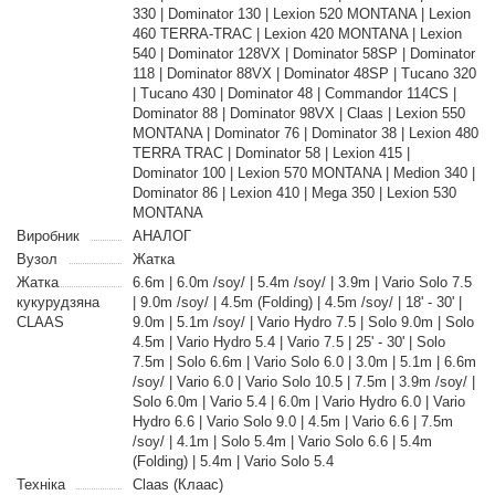
330 | Dominator 130 | Lexion 520 MONTANA | Lexion
460 TERRA-TRAC | Lexion 420 MONTANA | Lexion
540 | Dominator 128VX | Dominator 58SP | Dominator
118 | Dominator 88VX | Dominator 48SP | Tucano 320
| Tucano 430 | Dominator 48 | Commandor 114CS |
Dominator 88 | Dominator 98VX | Claas | Lexion 550
MONTANA | Dominator 76 | Dominator 38 | Lexion 480
TERRA TRAC | Dominator 58 | Lexion 415 |
Dominator 100 | Lexion 570 MONTANA | Medion 340 |
Dominator 86 | Lexion 410 | Mega 350 | Lexion 530
MONTANA
Виробник
АНАЛОГ
Вузол
Жатка
Жатка
6.6m | 6.0m /soy/ | 5.4m /soy/ | 3.9m | Vario Solo 7.5
кукурудзяна
| 9.0m /soy/ | 4.5m (Folding) | 4.5m /soy/ | 18' - 30' |
CLAAS
9.0m | 5.1m /soy/ | Vario Hydro 7.5 | Solo 9.0m | Solo
4.5m | Vario Hydro 5.4 | Vario 7.5 | 25' - 30' | Solo
7.5m | Solo 6.6m | Vario Solo 6.0 | 3.0m | 5.1m | 6.6m
/soy/ | Vario 6.0 | Vario Solo 10.5 | 7.5m | 3.9m /soy/ |
Solo 6.0m | Vario 5.4 | 6.0m | Vario Hydro 6.0 | Vario
Hydro 6.6 | Vario Solo 9.0 | 4.5m | Vario 6.6 | 7.5m
/soy/ | 4.1m | Solo 5.4m | Vario Solo 6.6 | 5.4m
(Folding) | 5.4m | Vario Solo 5.4
Техніка
Claas (Клаас)