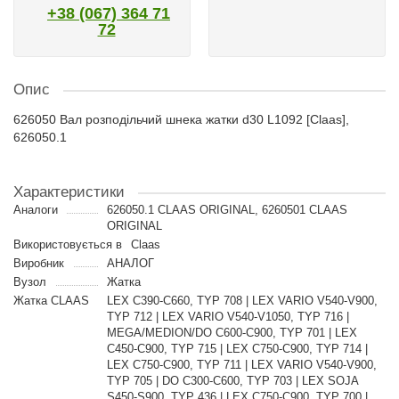
+38 (067) 364 71
72
Опис
626050 Вал розподільчий шнека жатки d30 L1092 [Claas],
626050.1
Характеристики
Аналоги
626050.1 CLAAS ORIGINAL, 6260501 CLAAS
ORIGINAL
Використовується в
Claas
Виробник
АНАЛОГ
Вузол
Жатка
Жатка CLAAS
LEX C390-C660, TYP 708 | LEX VARIO V540-V900,
TYP 712 | LEX VARIO V540-V1050, TYP 716 |
MEGA/MEDION/DO C600-C900, TYP 701 | LEX
C450-C900, TYP 715 | LEX C750-C900, TYP 714 |
LEX C750-C900, TYP 711 | LEX VARIO V540-V900,
TYP 705 | DO C300-C600, TYP 703 | LEX SOJA
S450-S900, TYP 436 | LEX C750-C900, TYP 700 |