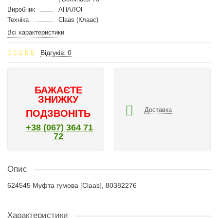
Виробник
АНАЛОГ
Техніка
Claas (Клаас)
Всі характеристики
Відгуків: 0
БАЖАЄТЕ
ЗНИЖКУ
Доставка
ПОДЗВОНІТЬ
+38 (067) 364 71
72
Опис
624545 Муфта гумова [Claas], 80382276
Характеристики