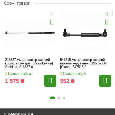
Схожі товари
216587 Амортизатор газовий
547515 Амортизатор газовий
корпуса січкарні [Claas Lexion]
важеля керування L155.5-50N
Stabilus, 216587.0
[Claas], 547515.0
Залишити відгук
Залишити відгук
1 575 ₴
552 ₴
ІНФОРМАЦІЯ