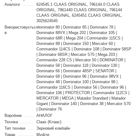
Аналоги
624545.1 CLAAS ORIGINAL, 796144.0 CLAAS
ORIGINAL, 7961440 CLAAS ORIGINAL, 796144
CLAAS ORIGINAL, 6245451 CLAAS ORIGINAL,
3025624545
Використовується
Dominator 80 | Dominator 85 | Dominator 78 |
в
Dominator 88VX | Mega 202 | Dominator 105 |
Dominator 68R | Mega 204 | Commandor 115CS |
Dominator 88 | Dominator 150 | Mercator 60 |
Commandor 114CS | Dominator 108 | Dominator 58SP
| Dominator 68SR | Mercator S75 | Mega 203 |
Commandor 228 CS | Mercator 50 | DOMINATOR |
Dominator 58 | Dominator 118 | Dominator 130 |
Dominator 66 | Dominator 48SP | SENATOR |
Dominator 68 | Dominator 86 | Dominator 98VX |
Dominator 48 | Dominator 100 | Dominator 98 |
Commandor 116CS | Dominator 56 | Dominator 96 |
Dominator 106 | PROTECTOR | Commandor 112CS |
MERCATOR | MEGA | Matador Standard | Matador
Gigant | Dominator 140 | Dominator 38 | Mercator S70
| Dominator 76
Виробник
АНАЛОГ
Техніка
Claas (Клаас)
Тип техніки
Зерновий комбайн
Товар
Муфти