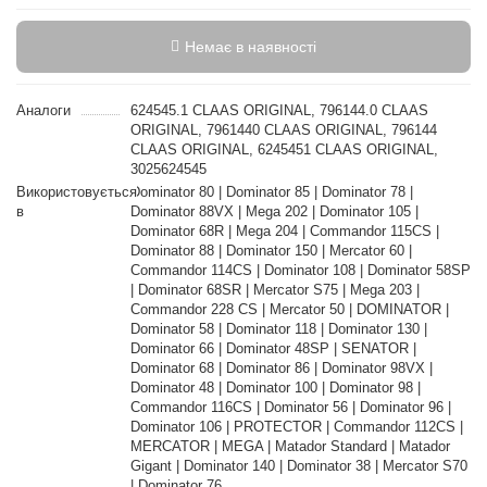
Немає в наявності
Аналоги
624545.1 CLAAS ORIGINAL, 796144.0 CLAAS
ORIGINAL, 7961440 CLAAS ORIGINAL, 796144
CLAAS ORIGINAL, 6245451 CLAAS ORIGINAL,
3025624545
Використовується
Dominator 80 | Dominator 85 | Dominator 78 |
в
Dominator 88VX | Mega 202 | Dominator 105 |
Dominator 68R | Mega 204 | Commandor 115CS |
Dominator 88 | Dominator 150 | Mercator 60 |
Commandor 114CS | Dominator 108 | Dominator 58SP
| Dominator 68SR | Mercator S75 | Mega 203 |
Commandor 228 CS | Mercator 50 | DOMINATOR |
Dominator 58 | Dominator 118 | Dominator 130 |
Dominator 66 | Dominator 48SP | SENATOR |
Dominator 68 | Dominator 86 | Dominator 98VX |
Dominator 48 | Dominator 100 | Dominator 98 |
Commandor 116CS | Dominator 56 | Dominator 96 |
Dominator 106 | PROTECTOR | Commandor 112CS |
MERCATOR | MEGA | Matador Standard | Matador
Gigant | Dominator 140 | Dominator 38 | Mercator S70
| Dominator 76