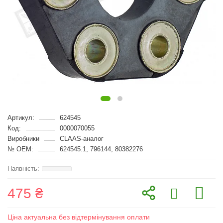
Артикул:
624545
Код:
0000070055
Виробники
CLAAS-аналог
№ OEM:
624545.1, 796144, 80382276
475 ₴
Ціна актуальна без відтермінування оплати