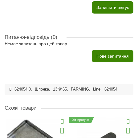
Залишити відгук
Питання-відповідь
(0)
Немає запитань про цей товар.
Нове запитання
624054.0
,
Шпонка
,
13*9*65
,
FARMING
,
Line
,
624054
Схожі товари
Хіт продаж