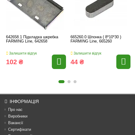
642658.1 Підкладка шкребка
665260.0 Шпонка ( 8*10*30 )
FARMING Line, 642658
FARMING Line, 665260
Залишити відгук
Залишити відгук
102 ₴
44 ₴
ІНФОРМАЦІЯ
Про нас
Виробники
Вакансії
Сертифікати