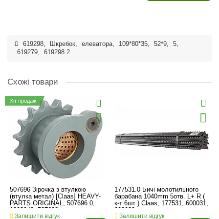
619298
,
Шкребок
,
елеватора
,
109*80*35
,
52*9
,
5
,
619279
,
619298.2
Схожі товари
Хіт продаж
507696 Зірочка з втулкою
177531.0 Бичі молотильного
(втулка метал) [Claas] HEAVY-
барабана 1040mm 5отв. L+ R (
PARTS ORIGINAL, 507696.0,
к-т 6шт ) Claas, 177531, 600031,
1803942, 507698
600032
Залишити відгук
Залишити відгук