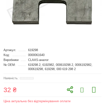
Артикул:
619298
Код:
0000061640
Виробники
CLAAS-аналог
№ OEM:
619298.2, 6192982, 000619298.2, 0006192982,
000619298, 619298, 000 619 298 2
32 ₴
Ціна актуальна без відтермінування оплати