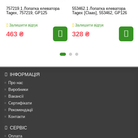
757219.1 Лопатка елеватора
553462.1 Лопатка елеватора
Tagex, 757219, GP125
Tagex [Claas], 553462, GP126
Залишити відгук
Залишити відгук
463 ₴
328 ₴
ІНФОРМАЦІЯ
Про нас
Виробники
Вакансії
Сертифікати
Рекомендації
Контакти
СЕРВІС
Оплата