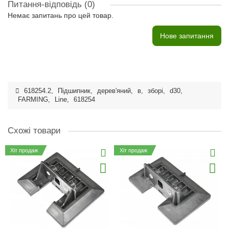
Питання-відповідь
(0)
Немає запитань про цей товар.
Нове запитання
618254.2
,
Підшипник
,
дерев'яний
,
в
,
зборі
,
d30
,
FARMING
,
Line
,
618254
Схожі товари
Хіт продаж
Хіт продаж