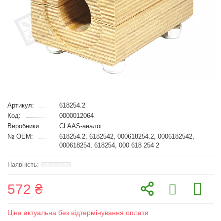
Артикул:
618254.2
Код:
0000012064
Виробники
CLAAS-аналог
№ OEM:
618254.2, 6182542, 000618254.2, 0006182542,
000618254, 618254, 000 618 254 2
572 ₴
Ціна актуальна без відтермінування оплати