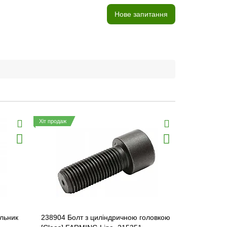
Нове запитання
Хіт продаж
льник
238904 Болт з циліндричною головкою
661427 Пас