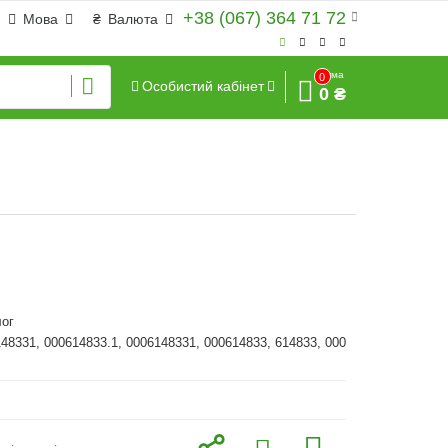
+38 (067) 364 71 72
Мова
₴
Валюта
Сума
0
Особистий кабінет
0 ₴
ог
148331, 000614833.1, 0006148331, 000614833, 614833, 000