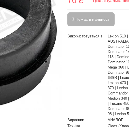
70 ₴
Ціна актуальна бе
Немає в наявності
Використовується в
Lexion 510 |
AUSTRALIA |
Dominator 10
Dominator 14
118 | Domina
Dominator 10
Mega 360 | L
Dominator 98
68SR | Lexi
Lexion 470 |
370 | Lexion
Commandor 1
Medion 340 
| Tucano 45
Dominator 6
98 | Lexion 
Виробник
АНАЛОГ
Техніка
Claas (Клаа