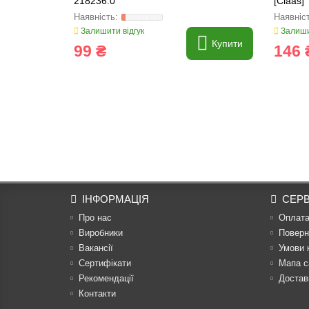
218236.0
[Claas]
Залишити відгук
Залиши
Купити
99 ₴
146 
ІНФОРМАЦІЯ
СЕРВ
Про нас
Оплат
Виробники
Поверн
Вакансії
Умови 
Сертифікати
Мапа с
Рекомендації
Достав
Контакти