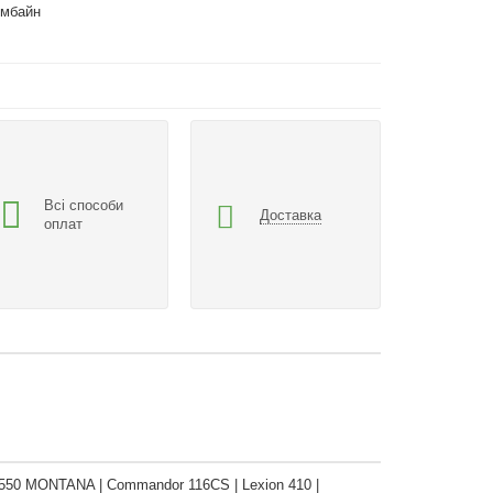
омбайн
Всі способи
Доставка
оплат
on 550 MONTANA | Commandor 116CS | Lexion 410 |