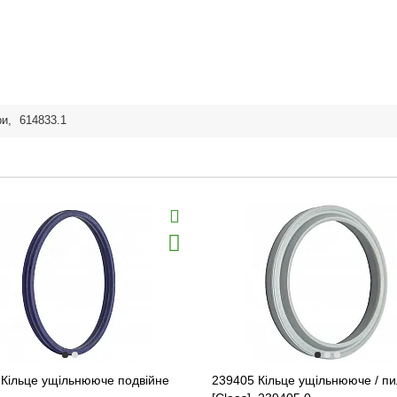
ри
,
614833.1
 Кільце ущільнююче подвійне
239405 Кільце ущільнююче / пи