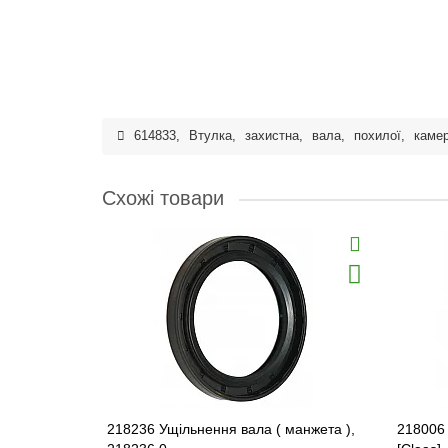
614833
,
Втулка
,
захистна
,
вала
,
похилої
,
каме
Схожі товари
218236 Ущільнення вала ( манжета ),
218006