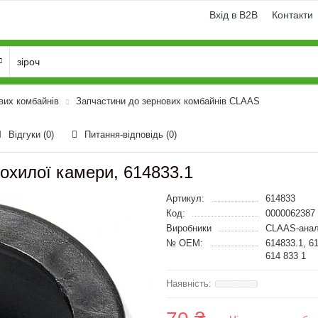
Вхід в B2B
Контакти
вих комбайнів
Запчастини до зернових комбайнів CLAAS
Відгуки (0)
Питання-відповідь
(0)
охилої камери, 614833.1
Артикул:
614833
Код:
0000062387
Виробники
CLAAS-анал
№ OEM:
614833.1, 6
614 833 1