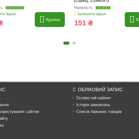
[Claas], 239405.0
ти відгук
Залишити відгук
Купити
К
₴
151 ₴
ІС
ОБЛІКОВИЙ ЗАПИС
а
Особистий кабінет
ення
Історія замовлень
користування сайтом
Список бажаних товарів
айту
ка