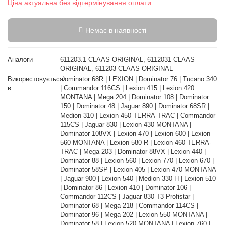
Ціна актуальна без відтермінування оплати
Немає в наявності
Аналоги
611203.1 CLAAS ORIGINAL, 6112031 CLAAS
ORIGINAL, 611203 CLAAS ORIGINAL
Використовується
Dominator 68R | LEXION | Dominator 76 | Tucano 340
в
| Commandor 116CS | Lexion 415 | Lexion 420
MONTANA | Mega 204 | Dominator 108 | Dominator
150 | Dominator 48 | Jaguar 890 | Dominator 68SR |
Medion 310 | Lexion 450 TERRA-TRAC | Commandor
115CS | Jaguar 830 | Lexion 430 MONTANA |
Dominator 108VX | Lexion 470 | Lexion 600 | Lexion
560 MONTANA | Lexion 580 R | Lexion 460 TERRA-
TRAC | Mega 203 | Dominator 88VX | Lexion 440 |
Dominator 88 | Lexion 560 | Lexion 770 | Lexion 670 |
Dominator 58SP | Lexion 405 | Lexion 470 MONTANA
| Jaguar 900 | Lexion 540 | Medion 330 H | Lexion 510
| Dominator 86 | Lexion 410 | Dominator 106 |
Commandor 112CS | Jaguar 830 T3 Profistar |
Dominator 68 | Mega 218 | Commandor 114CS |
Dominator 96 | Mega 202 | Lexion 550 MONTANA |
Dominator 58 | Lexion 520 MONTANA | Lexion 760 |