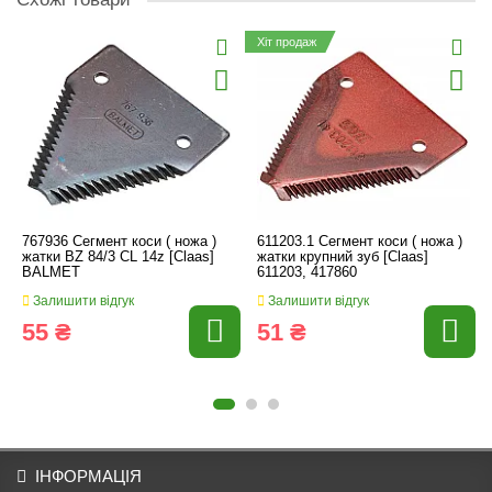
Хіт продаж
767936 Сегмент коси ( ножа )
611203.1 Сегмент коси ( ножа )
жатки BZ 84/3 CL 14z [Claas]
жатки крупний зуб [Claas]
BALMET
611203, 417860
Залишити відгук
Залишити відгук
55 ₴
51 ₴
ІНФОРМАЦІЯ