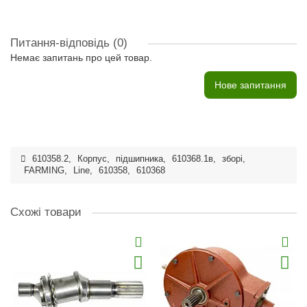
Питання-відповідь
(0)
Немає запитань про цей товар.
Нове запитання
610358.2
,
Корпус
,
підшипника
,
610368.1в
,
зборі
,
FARMING
,
Line
,
610358
,
610368
Схожі товари