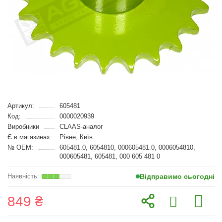
Артикул:
605481
Код:
0000020939
Виробники
CLAAS-аналог
Є в магазинах:
Рівне, Київ
№ OEM:
605481.0, 6054810, 000605481.0, 0006054810,
000605481, 605481, 000 605 481 0
Відправимо сьогодні
849 ₴