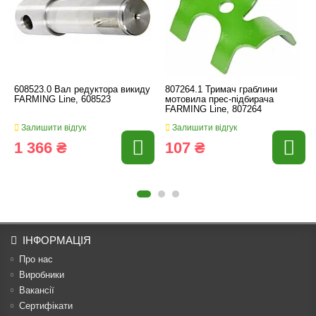
608523.0 Вал редуктора викиду
807264.1 Тримач граблини
FARMING Line, 608523
мотовила прес-підбирача
FARMING Line, 807264
Залишити відгук
Залишити відгук
1 366 ₴
107 ₴
ІНФОРМАЦІЯ
Про нас
Виробники
Вакансії
Сертифікати