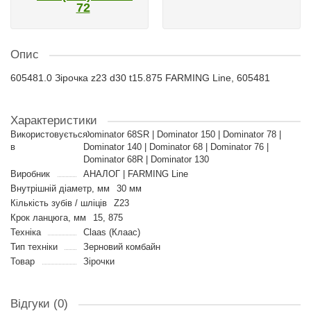
72
Опис
605481.0 Зірочка z23 d30 t15.875 FARMING Line, 605481
Характеристики
Використовується
Dominator 68SR | Dominator 150 | Dominator 78 |
в
Dominator 140 | Dominator 68 | Dominator 76 |
Dominator 68R | Dominator 130
Виробник
АНАЛОГ | FARMING Line
Внутрішній діаметр, мм
30 мм
Кількість зубів / шліців
Z23
Крок ланцюга, мм
15, 875
Техніка
Claas (Клаас)
Тип техніки
Зерновий комбайн
Товар
Зірочки
Відгуки (0)