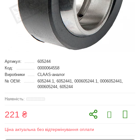
Артикул:
605244
Код:
0000064558
Виробники
CLAAS-аналог
№ OEM:
605244.1, 6052441, 000605244.1, 0006052441,
000605244, 605244
221 ₴
Ціна актуальна без відтермінування оплати