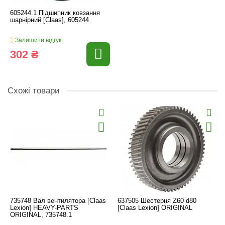
605244.1 Підшипник ковзання
шарнірний [Claas], 605244
Залишити відгук
302 ₴
Схожі товари
735748 Вал вентилятора [Claas
637505 Шестерня Z60 d80
Lexion] HEAVY-PARTS
[Claas Lexion] ORIGINAL
ORIGINAL, 735748.1