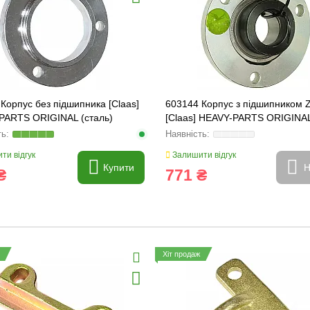
Корпус без підшипника [Claas]
603144 Корпус з підшипником 
PARTS ORIGINAL (сталь)
[Claas] HEAVY-PARTS ORIGINA
ти відгук
Залишити відгук
Купити
Н
₴
771 ₴
Хіт продаж