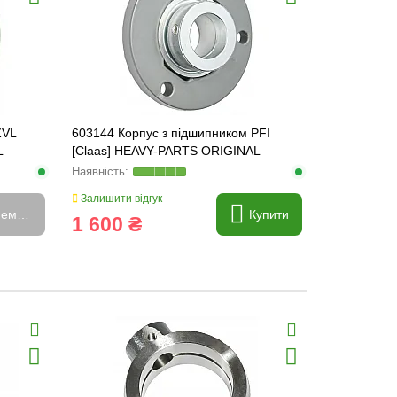
ZVL
603144 Корпус з підшипником PFI
L
[Claas] HEAVY-PARTS ORIGINAL
(сталь)
Залишити відгук
емає в наявності
Купити
1 600 ₴