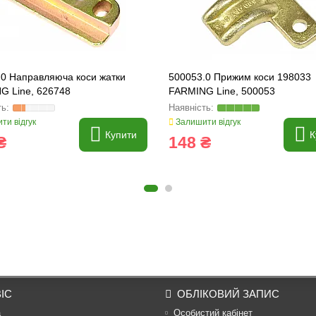
.0 Направляюча коси жатки
500053.0 Прижим коси 198033
G Line, 626748
FARMING Line, 500053
ти відгук
Залишити відгук
Купити
К
₴
148 ₴
ІС
ОБЛІКОВИЙ ЗАПИС
а
Особистий кабінет