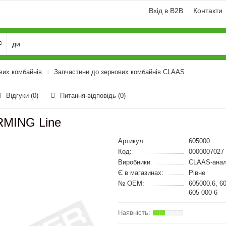
Вхід в B2B
Контакти
вих комбайнів
Запчастини до зернових комбайнів CLAAS
Відгуки (0)
Питання-відповідь
(0)
ARMING Line
Артикул:
605000
Код:
0000007027
Виробники
CLAAS-анал
Є в магазинах:
Рівне
№ OEM:
605000.6, 6
605 000 6