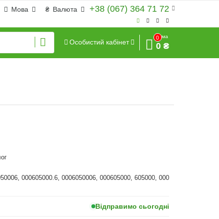
+38 (067) 364 71 72
Мова
₴
Валюта
Сума
0
Особистий кабінет
0 ₴
ог
050006, 000605000.6, 0006050006, 000605000, 605000, 000
Відправимо сьогодні