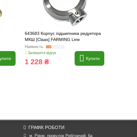
643683 Корпус підшипника редуктора
643402 Кор
МКШ [Claas] FARMING Line
FARMING Li
Залишити відгук
Залишити ві
упити
Купити
1 228 ₴
3 406 
ГРАФІК РОБОТИ
м. Рівне, провулок Робітничий, 6а