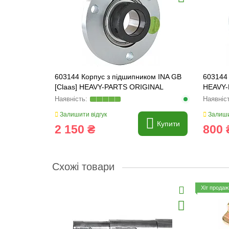
603144 Корпус з підшипником INA GB
603144 
[Claas] HEAVY-PARTS ORIGINAL
HEAVY-
(сталь)
Залишити відгук
Залиши
Купити
2 150 ₴
800 
Схожі товари
Хіт продаж