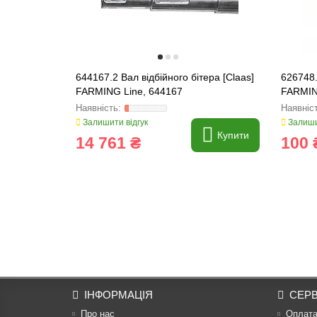
644167.2 Вал відбійного бітера [Claas]
626748
FARMING Line, 644167
FARMIN
Залишити відгук
Залиши
Купити
14 761 ₴
100 
ІНФОРМАЦІЯ
СЕРВ
Про нас
Оплат