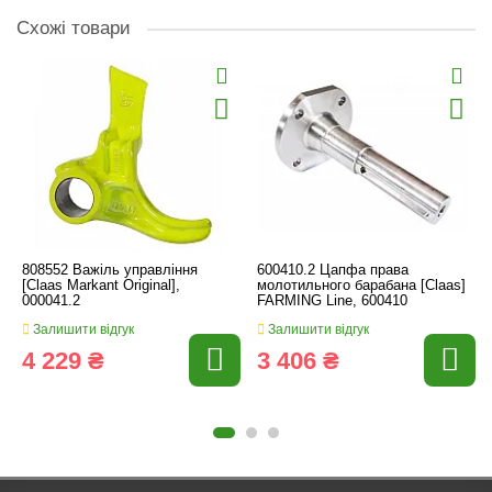
Схожі товари
808552 Важіль управління
600410.2 Цапфа права
[Claas Markant Original],
молотильного барабана [Claas]
000041.2
FARMING Line, 600410
Залишити відгук
Залишити відгук
4 229 ₴
3 406 ₴