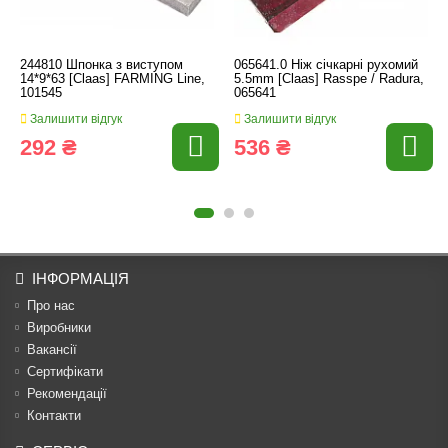
244810 Шпонка з виступом
065641.0 Ніж січкарні рухомий
14*9*63 [Claas] FARMING Line,
5.5mm [Claas] Rasspe / Radura,
101545
065641
Залишити відгук
Залишити відгук
292 ₴
536 ₴
ІНФОРМАЦІЯ
Про нас
Виробники
Вакансії
Сертифікати
Рекомендації
Контакти