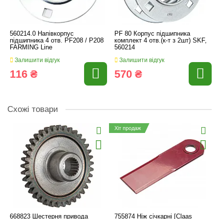
560214.0 Напівкорпус
PF 80 Корпус підшипника
підшипника 4 отв. PF208 / P208
комплект 4 отв.(к-т з 2шт) SKF,
FARMING Line
560214
Залишити відгук
Залишити відгук
116 ₴
570 ₴
Схожі товари
Хіт продаж
668823 Шестерня привода
755874 Ніж січкарні [Claas