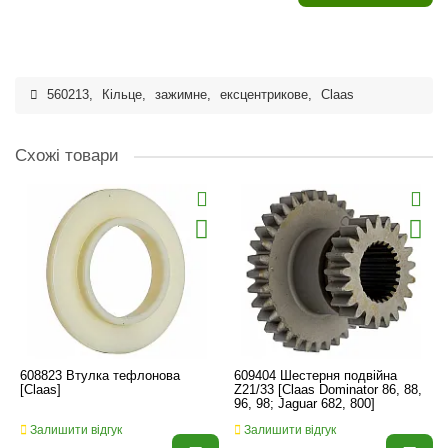
560213
,
Кільце
,
зажимне
,
ексцентрикове
,
Claas
Схожі товари
608823 Втулка тефлонова
609404 Шестерня подвійна
[Claas]
Z21/33 [Claas Dominator 86, 88,
96, 98; Jaguar 682, 800]
Залишити відгук
Залишити відгук