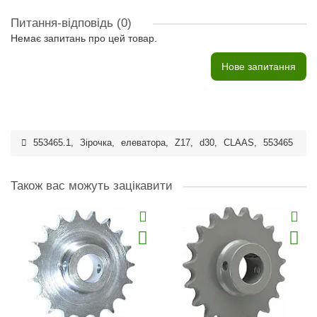
Питання-відповідь
(0)
Немає запитань про цей товар.
Нове запитання
553465.1
,
Зірочка
,
елеватора
,
Z17
,
d30
,
CLAAS
,
553465
Також вас можуть зацікавити