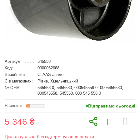
Артикул:
545558
Код:
0000062668
Виробники
CLAAS-аналог
Є в магазинах:
Рівне, Хмельницький
№ OEM:
545558.0, 5455580, 000545558.0, 0005455580,
000545558, 545558, 000 545 558 0
Відправимо сьогодні
5 346 ₴
Ціна актуальна без відтермінування оплати