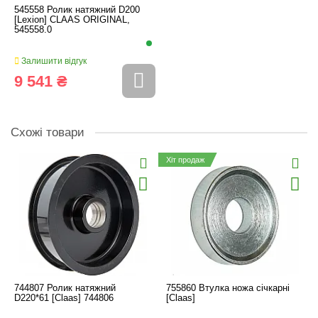
545558 Ролик натяжний D200
[Lexion] CLAAS ORIGINAL,
545558.0
Залишити відгук
9 541 ₴
Схожі товари
Хіт продаж
744807 Ролик натяжний
755860 Втулка ножа січкарні
D220*61 [Claas] 744806
[Claas]