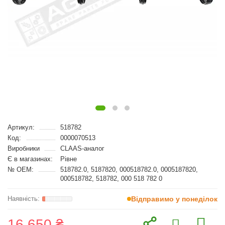
Артикул:
518782
Код:
0000070513
Виробники
CLAAS-аналог
Є в магазинах:
Рівне
№ OEM:
518782.0, 5187820, 000518782.0, 0005187820,
000518782, 518782, 000 518 782 0
Відправимо у понеділок
16 650 ₴