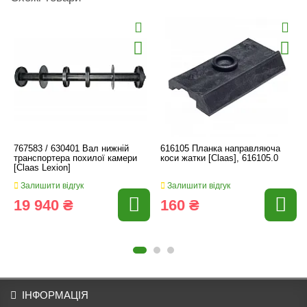
767583 / 630401 Вал нижній
616105 Планка направляюча
транспортера похилої камери
коси жатки [Claas], 616105.0
[Claas Lexion]
Залишити відгук
Залишити відгук
19 940 ₴
160 ₴
ІНФОРМАЦІЯ