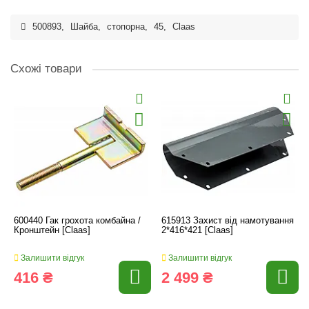
500893
,
Шайба
,
стопорна
,
45
,
Claas
Схожі товари
600440 Гак грохота комбайна /
615913 Захист від намотування
Кронштейн [Claas]
2*416*421 [Claas]
Залишити відгук
Залишити відгук
416 ₴
2 499 ₴