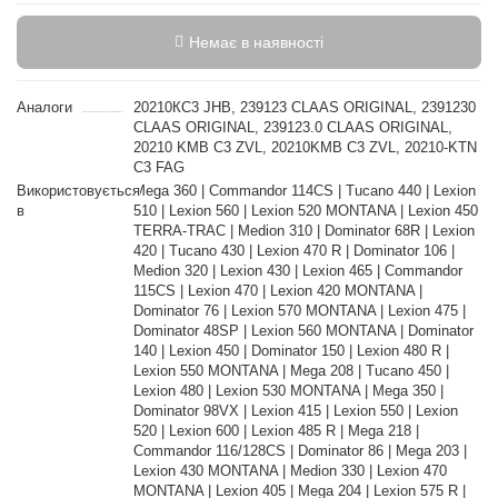
Немає в наявності
Аналоги
20210КС3 JHB, 239123 CLAAS ORIGINAL, 2391230
CLAAS ORIGINAL, 239123.0 CLAAS ORIGINAL,
20210 KMB C3 ZVL, 20210KMB C3 ZVL, 20210-KTN
C3 FAG
Використовується
Mega 360 | Commandor 114CS | Tucano 440 | Lexion
в
510 | Lexion 560 | Lexion 520 MONTANA | Lexion 450
TERRA-TRAC | Medion 310 | Dominator 68R | Lexion
420 | Tucano 430 | Lexion 470 R | Dominator 106 |
Medion 320 | Lexion 430 | Lexion 465 | Commandor
115CS | Lexion 470 | Lexion 420 MONTANA |
Dominator 76 | Lexion 570 MONTANA | Lexion 475 |
Dominator 48SP | Lexion 560 MONTANA | Dominator
140 | Lexion 450 | Dominator 150 | Lexion 480 R |
Lexion 550 MONTANA | Mega 208 | Tucano 450 |
Lexion 480 | Lexion 530 MONTANA | Mega 350 |
Dominator 98VX | Lexion 415 | Lexion 550 | Lexion
520 | Lexion 600 | Lexion 485 R | Mega 218 |
Commandor 116/128CS | Dominator 86 | Mega 203 |
Lexion 430 MONTANA | Medion 330 | Lexion 470
MONTANA | Lexion 405 | Mega 204 | Lexion 575 R |