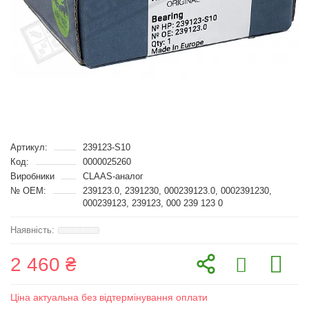
Артикул:
239123-S10
Код:
0000025260
Виробники
CLAAS-аналог
№ OEM:
239123.0, 2391230, 000239123.0, 0002391230,
000239123, 239123, 000 239 123 0
2 460 ₴
Ціна актуальна без відтермінування оплати