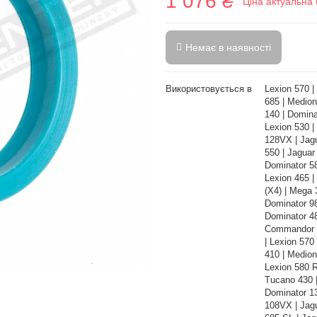
1 076 ₴
Ціна актуальна 
Немає в наявності
Використовується в
Lexion 570 |
685 | Medion
140 | Domina
Lexion 530 |
128VX | Jag
550 | Jaguar
Dominator 58
Lexion 465 |
(X4) | Mega 
Dominator 98
Dominator 4
Commandor 1
| Lexion 570
410 | Medion
Lexion 580 
Tucano 430 
Dominator 13
108VX | Jag