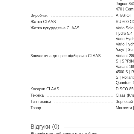
Jaguar 840
470 | Co
Виробник
АНАЛОГ
Жатка CLAAS
RU 600 C
Жатка кукурудзяна CLAAS
Vario Solo
Hydro 5.4 
Vario Hydr
Vario Hydr
/soy/ | S
Запчастина до прес-підбирачів CLAAS
Variant 28
S | SPRIN
Variant 18
4500 S | 
S | Rolla
Quantum 35
Косарки CLAAS
DISCO 855
Техніка
Claas (Кл
Тип техніки
Зерновий
Товар
Манжети 
Відгуки (0)
Відгуків про цей товар ще не було.