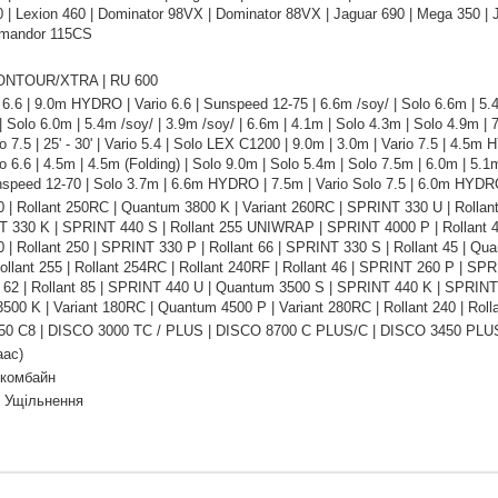
 | Lexion 460 | Dominator 98VX | Dominator 88VX | Jaguar 690 | Mega 350 | 
mmandor 115CS
ONTOUR/XTRA | RU 600
 6.6 | 9.0m HYDRO | Vario 6.6 | Sunspeed 12-75 | 6.6m /soy/ | Solo 6.6m | 5.4m
| Solo 6.0m | 5.4m /soy/ | 3.9m /soy/ | 6.6m | 4.1m | Solo 4.3m | Solo 4.9m | 
o 7.5 | 25' - 30' | Vario 5.4 | Solo LEX C1200 | 9.0m | 3.0m | Vario 7.5 | 4.5m 
o 6.6 | 4.5m | 4.5m (Folding) | Solo 9.0m | Solo 5.4m | Solo 7.5m | 6.0m | 5.1m
unspeed 12-70 | Solo 3.7m | 6.6m HYDRO | 7.5m | Vario Solo 7.5 | 6.0m HYDR
0 | Rollant 250RC | Quantum 3800 K | Variant 260RC | SPRINT 330 U | Rollant 
T 330 K | SPRINT 440 S | Rollant 255 UNIWRAP | SPRINT 4000 P | Rollant 4
0 | Rollant 250 | SPRINT 330 P | Rollant 66 | SPRINT 330 S | Rollant 45 |
Rollant 255 | Rollant 254RC | Rollant 240RF | Rollant 46 | SPRINT 260 P | 
nt 62 | Rollant 85 | SPRINT 440 U | Quantum 3500 S | SPRINT 440 K | SPRINT
00 K | Variant 180RC | Quantum 4500 P | Variant 280RC | Rollant 240 | Roll
0 C8 | DISCO 3000 TC / PLUS | DISCO 8700 C PLUS/C | DISCO 3450 PLU
аас)
 комбайн
| Ущільнення