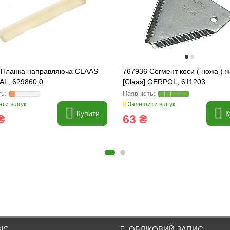
 Планка направляюча CLAAS
767936 Сегмент коси ( ножа ) ж
AL, 629860.0
[Claas] GERPOL, 611203
ти відгук
Залишити відгук
Купити
К
₴
63 ₴
ІС
ОБЛІКОВИЙ ЗАПИС