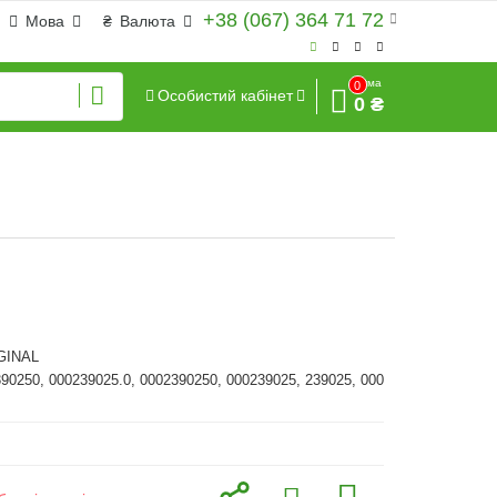
+38 (067) 364 71 72
Мова
₴
Валюта
Сума
0
Особистий кабінет
0 ₴
GINAL
390250, 000239025.0, 0002390250, 000239025, 239025, 000