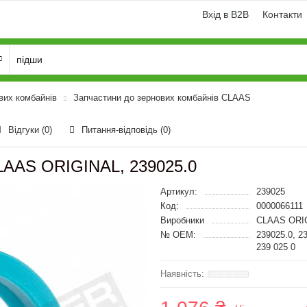
Вхід в B2B
Контакти
вих комбайнів
Запчастини до зернових комбайнів CLAAS
Відгуки (0)
Питання-відповідь
(0)
CLAAS ORIGINAL, 239025.0
Артикул:
239025
Код:
0000066111
Виробники
CLAAS ORI
№ OEM:
239025.0, 2
239 025 0