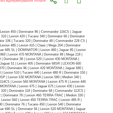
без відтермінування оплати
 Lexion 450 | Dominator 86 | Commandor 116CS | Jaguar
 310 | Lexion 420 | Tucano 340 | Dominator 66 | Dominator
tor 106 | Tucano 320 | Dominator 48 | Commandor 228 CS |
 Lexion 485 | Lexion 415 | Claas | Mega 204 | Dominator
uar 685 SL | DOMINATOR | Lexion 480 | Jaguar 85 | Lexion
 860 | Lexion 470 MONTANA | Dominator 88 | Mega 218 |
 | Dominator 38 | Lexion 520 | Lexion 430 MONTANA |
 Jaguar 51 | Lexion 405 | Dominator 68SR | LEXION 600
370 | Dominator 96 | Lexion 420 MONTANA | Jaguar 680 |
 | Lexion 510 | Tucano 440 | Lexion 480 R | Dominator 150 |
8SP | Lexion 530 MONTANA | Lexion 580 | Medion 340 |
14CS | Lexion 560 MONTANA | Lexion 475 R | Lexion 440
 MONTANA | Lexion 475 | Jaguar 675 | Lexion 430 | Lexion
 320 | Dominator 118 | Dominator 68 | Commandor 112CS |
R | Dominator 78 | Lexion 460 TERRA-TRAC | Medion 330 |
| Lexion 560 | Lexion 450 TERRA-TRAC | Lexion 485 R |
0 | Dominator 76 | Tucano 450 | Lexion 540 | Dominator
uar 690 SL | Dominator 56 | Lexion 520 MONTANA | Jaguar