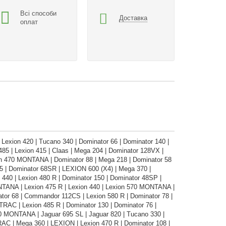
Всі способи
Доставка
оплат
Lexion 420 | Tucano 340 | Dominator 66 | Dominator 140 |
85 | Lexion 415 | Claas | Mega 204 | Dominator 128VX |
ion 470 MONTANA | Dominator 88 | Mega 218 | Dominator 58
05 | Dominator 68SR | LEXION 600 (X4) | Mega 370 |
440 | Lexion 480 R | Dominator 150 | Dominator 48SP |
TANA | Lexion 475 R | Lexion 440 | Lexion 570 MONTANA |
nator 68 | Commandor 112CS | Lexion 580 R | Dominator 78 |
AC | Lexion 485 R | Dominator 130 | Dominator 76 |
20 MONTANA | Jaguar 695 SL | Jaguar 820 | Tucano 330 |
C | Mega 360 | LEXION | Lexion 470 R | Dominator 108 |