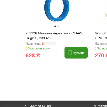
239326 Манжета гідравлічна CLAAS
629860
Original, 239326.0
ORIGIN
Залишити відгук
Залиши
Купити
628 ₴
270 
ІНФОРМАЦІЯ
СЕРВ