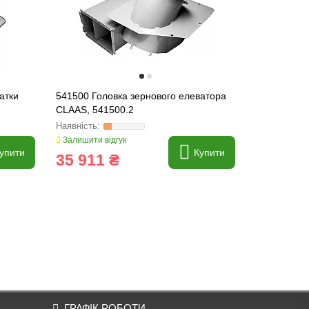
атки
541500 Головка зернового елеватора
677876 Вту
CLAAS, 541500.2
28.5*38.5*
677876.0
Залишити відгук
Залишити ві
упити
Купити
35 911 ₴
121 ₴
ГРАФІК РОБОТИ