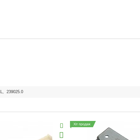
AL
,
239025.0
Хіт продаж