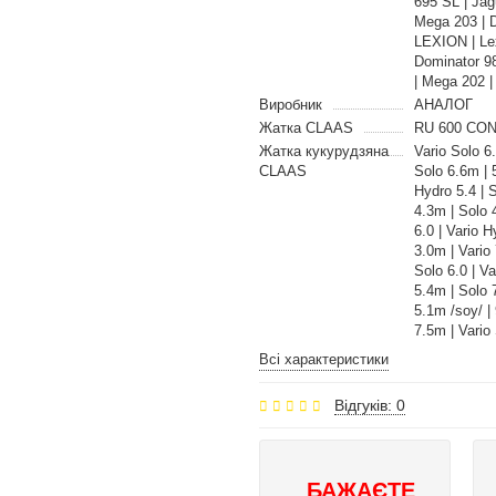
695 SL | Jag
Mega 203 | 
LEXION | Lex
Dominator 98
| Mega 202 
Виробник
АНАЛОГ
Жатка CLAAS
RU 600 CON
Жатка кукурудзяна
Vario Solo 6
CLAAS
Solo 6.6m | 5
Hydro 5.4 | 
4.3m | Solo 
6.0 | Vario H
3.0m | Vario
Solo 6.0 | Va
5.4m | Solo 7
5.1m /soy/ |
7.5m | Vario
Всі характеристики
Відгуків: 0
БАЖАЄТЕ