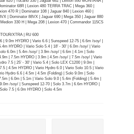
uar 820 | Tucano 330 | Jaguar 682 | Lexion 550 MONTANA |
Dominator 68R | Lexion 480 TERRA TRAC | Mega 360 |
ion 470 R | Dominator 108 | Jaguar 840 | Lexion 460 |
VX | Dominator 88VX | Jaguar 690 | Mega 350 | Jaguar 880
| Medion 330 H | Mega 208 | Lexion 470 | Commandor 115CS
TOUR/XTRA | RU 600
.6 | 9.0m HYDRO | Vario 6.6 | Sunspeed 12-75 | 6.6m /soy/ |
.4m HYDRO | Vario Solo 5.4 | 18' - 30' | 6.0m /soy/ | Vario
Solo 6.0m | 5.4m /soy/ | 3.9m /soy/ | 6.6m | 4.1m | Solo
4.9m | 7.5m HYDRO | 3.9m | 4.5m /soy/ | 7.5m /soy/ | Vario
ydro 7.5 | 25' - 30' | Vario 5.4 | Solo LEX C1200 | 9.0m |
 7.5 | 4.5m HYDRO | Vario Hydro 6.0 | Vario Solo 10.5 | Vario
rio Hydro 6.6 | 4.5m | 4.5m (Folding) | Solo 9.0m | Solo
.5m | 6.0m | 5.1m | Vario Solo 9.0 | 5.4m (Folding) | 5.4m |
 9.0m /soy/ | Sunspeed 12-70 | Solo 3.7m | 6.6m HYDRO |
 Solo 7.5 | 6.0m HYDRO | Solo 4.5m