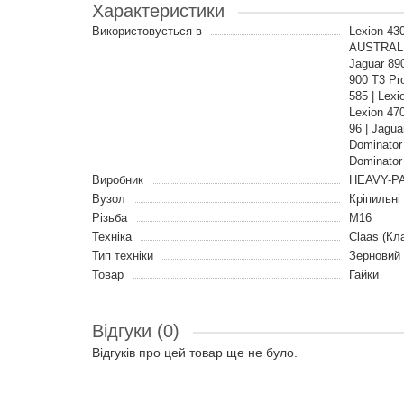
Характеристики
Використовується в
Lexion 430
AUSTRALIA
Jaguar 890
900 T3 Pro
585 | Lexi
Lexion 470
96 | Jagua
Dominator 
Dominator
Виробник
HEAVY-PA
Вузол
Кріпильні
Різьба
M16
Техніка
Claas (Кл
Тип техніки
Зерновий
Товар
Гайки
Відгуки (0)
Відгуків про цей товар ще не було.