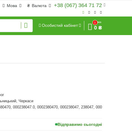
+38 (067) 364 71 72
Мова
₴
Валюта
Сума
0
Особистий кабінет
0 ₴
ог
ьницький, Черкаси
380470, 000238047.0, 0002380470, 000238047, 238047, 000
Відправимо сьогодні