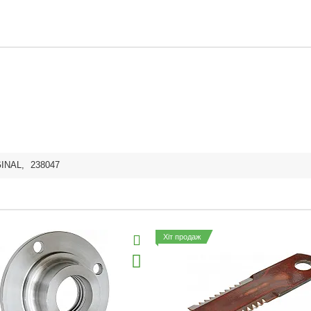
INAL
,
238047
Хіт продаж