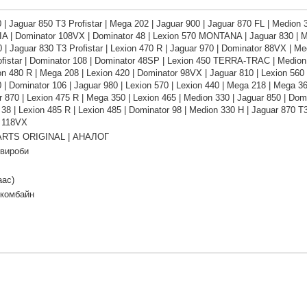
 | Jaguar 850 T3 Profistar | Mega 202 | Jaguar 900 | Jaguar 870 FL | Medion 
 | Dominator 108VX | Dominator 48 | Lexion 570 MONTANA | Jaguar 830 | Med
 | Jaguar 830 T3 Profistar | Lexion 470 R | Jaguar 970 | Dominator 88VX | Me
fistar | Dominator 108 | Dominator 48SP | Lexion 450 TERRA-TRAC | Medion 3
on 480 R | Mega 208 | Lexion 420 | Dominator 98VX | Jaguar 810 | Lexion 560 
 | Dominator 106 | Jaguar 980 | Lexion 570 | Lexion 440 | Mega 218 | Mega 3
r 870 | Lexion 475 R | Mega 350 | Lexion 465 | Medion 330 | Jaguar 850 | Domi
38 | Lexion 485 R | Lexion 485 | Dominator 98 | Medion 330 H | Jaguar 870 T3 
 118VX
RTS ORIGINAL | АНАЛОГ
 вироби
аас)
 комбайн