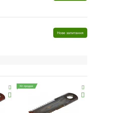
Нове запитання
Хіт продаж
Хіт продаж