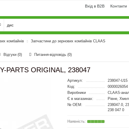
Вхід в B2B
Контакти
вих комбайнів
Запчастини до зернових комбайнів CLAAS
Відгуки (0)
Питання-відповідь
(0)
VY-PARTS ORIGINAL, 238047
Артикул:
238047-U15
Код:
0000026054
Виробники
CLAAS-анал
Є в магазинах:
Рівне, Хмел
№ OEM:
238047.0, 2
238 047 0