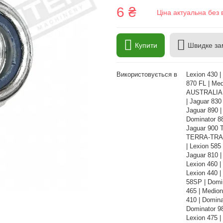
6 ₴
Ціна актуальна без 
Купити
Швидке за
Використовується в
Lexion 430 |
870 FL | Med
AUSTRALIA |
| Jaguar 830
Jaguar 890 |
Dominator 88
Jaguar 900 T
TERRA-TRAC 
| Lexion 585
Jaguar 810 |
Lexion 460 |
Lexion 440 |
58SP | Domin
465 | Medion
410 | Domina
Dominator 98
Lexion 475 |