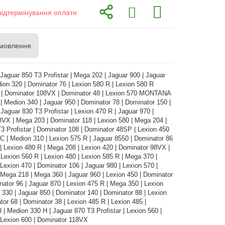
відтермінування оплати
мовлення
 Jaguar 850 T3 Profistar | Mega 202 | Jaguar 900 | Jaguar
ion 320 | Dominator 76 | Lexion 580 R | Lexion 580 R
 Dominator 108VX | Dominator 48 | Lexion 570 MONTANA
 | Medion 340 | Jaguar 950 | Dominator 78 | Dominator 150 |
 Jaguar 830 T3 Profistar | Lexion 470 R | Jaguar 970 |
VX | Mega 203 | Dominator 118 | Lexion 580 | Mega 204 |
3 Profistar | Dominator 108 | Dominator 48SP | Lexion 450
| Medion 310 | Lexion 575 R | Jaguar 8550 | Dominator 86
 | Lexion 480 R | Mega 208 | Lexion 420 | Dominator 98VX |
 Lexion 560 R | Lexion 480 | Lexion 585 R | Mega 370 |
 Lexion 470 | Dominator 106 | Jaguar 980 | Lexion 570 |
 Mega 218 | Mega 360 | Jaguar 960 | Lexion 450 | Dominator
ator 96 | Jaguar 870 | Lexion 475 R | Mega 350 | Lexion
 330 | Jaguar 850 | Dominator 140 | Dominator 88 | Lexion
tor 68 | Dominator 38 | Lexion 485 R | Lexion 485 |
 | Medion 330 H | Jaguar 870 T3 Profistar | Lexion 560 |
 Lexion 600 | Dominator 118VX