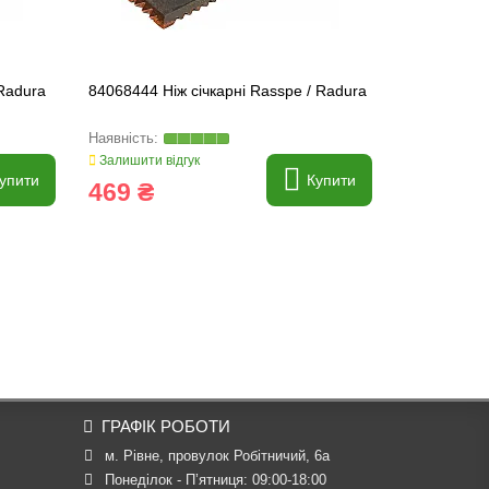
 Radura
84068444 Ніж січкарні Rasspe / Radura
060017.2 Ні
Radura, 06
Залишити відгук
Залишити ві
упити
Купити
469 ₴
261 ₴
ГРАФІК РОБОТИ
м. Рівне, провулок Робітничий, 6а
Понеділок - П’ятниця: 09:00-18:00
