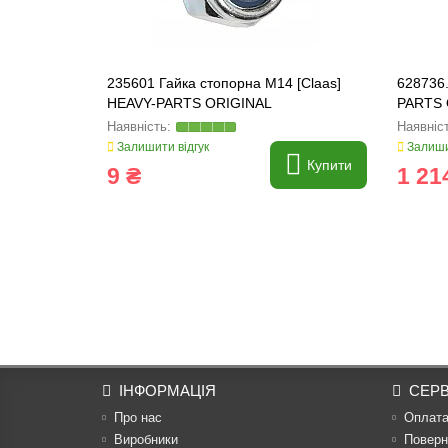
235601 Гайка стопорна M14 [Claas]
628736
HEAVY-PARTS ORIGINAL
PARTS 
Залишити відгук
Залиши
Купити
9 ₴
1 21
ІНФОРМАЦІЯ
СЕРВ
Про нас
Оплат
Виробники
Поверн