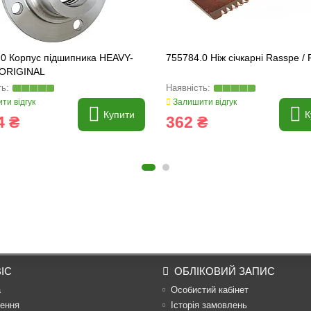
.0 Корпус підшипника HEAVY-
755784.0 Ніж січкарні Rasspe /
ORIGINAL
ти відгук
Залишити відгук
Купити
К
4 ₴
362 ₴
ІС
ОБЛІКОВИЙ ЗАПИС
а
Особистий кабінет
ення
Історія замовлень