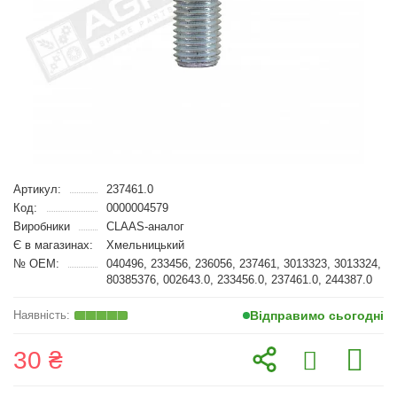
Артикул:
237461.0
Код:
0000004579
Виробники
CLAAS-аналог
Є в магазинах:
Хмельницький
№ OEM:
040496, 233456, 236056, 237461, 3013323, 3013324,
80385376, 002643.0, 233456.0, 237461.0, 244387.0
Відправимо сьогодні
30 ₴