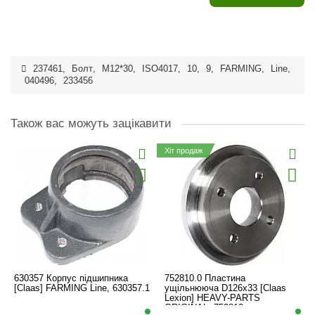
237461
,
Болт
,
M12*30
,
ISO4017
,
10
,
9
,
FARMING
,
Line
,
040496
,
233456
Також вас можуть зацікавити
Хіт продаж
630357 Корпус підшипника
752810.0 Пластина
[Claas] FARMING Line, 630357.1
ущільнююча D126x33 [Claas
Lexion] HEAVY-PARTS
ORIGINAL, 752810