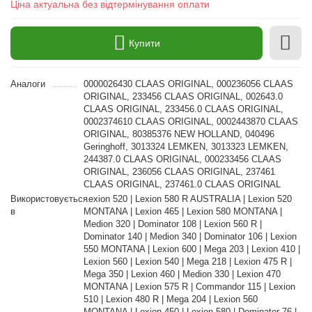
Ціна актуальна без відтермінування оплати
Купити
Аналоги
0000026430 CLAAS ORIGINAL, 000236056 CLAAS
ORIGINAL, 233456 CLAAS ORIGINAL, 002643.0
CLAAS ORIGINAL, 233456.0 CLAAS ORIGINAL,
0002374610 CLAAS ORIGINAL, 0002443870 CLAAS
ORIGINAL, 80385376 NEW HOLLAND, 040496
Geringhoff, 3013324 LEMKEN, 3013323 LEMKEN,
244387.0 CLAAS ORIGINAL, 000233456 CLAAS
ORIGINAL, 236056 CLAAS ORIGINAL, 237461
CLAAS ORIGINAL, 237461.0 CLAAS ORIGINAL
Використовується
Lexion 520 | Lexion 580 R AUSTRALIA | Lexion 520
в
MONTANA | Lexion 465 | Lexion 580 MONTANA |
Medion 320 | Dominator 108 | Lexion 560 R |
Dominator 140 | Medion 340 | Dominator 106 | Lexion
550 MONTANA | Lexion 600 | Mega 203 | Lexion 410 |
Lexion 560 | Lexion 540 | Mega 218 | Lexion 475 R |
Mega 350 | Lexion 460 | Medion 330 | Lexion 470
MONTANA | Lexion 575 R | Commandor 115 | Lexion
510 | Lexion 480 R | Mega 204 | Lexion 560
MONTANA | Lexion 450 | Lexion 580 | Dominator 76 |