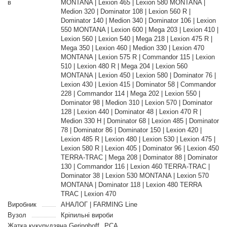
в
MONTANA | Lexion 465 | Lexion 580 MONTANA |
Medion 320 | Dominator 108 | Lexion 560 R |
Dominator 140 | Medion 340 | Dominator 106 | Lexion
550 MONTANA | Lexion 600 | Mega 203 | Lexion 410 |
Lexion 560 | Lexion 540 | Mega 218 | Lexion 475 R |
Mega 350 | Lexion 460 | Medion 330 | Lexion 470
MONTANA | Lexion 575 R | Commandor 115 | Lexion
510 | Lexion 480 R | Mega 204 | Lexion 560
MONTANA | Lexion 450 | Lexion 580 | Dominator 76 |
Lexion 430 | Lexion 415 | Dominator 58 | Commandor
228 | Commandor 114 | Mega 202 | Lexion 550 |
Dominator 98 | Medion 310 | Lexion 570 | Dominator
128 | Lexion 440 | Dominator 48 | Lexion 470 R |
Medion 330 H | Dominator 68 | Lexion 485 | Dominator
78 | Dominator 86 | Dominator 150 | Lexion 420 |
Lexion 485 R | Lexion 480 | Lexion 530 | Lexion 475 |
Lexion 580 R | Lexion 405 | Dominator 96 | Lexion 450
TERRA-TRAC | Mega 208 | Dominator 88 | Dominator
130 | Commandor 116 | Lexion 460 TERRA-TRAC |
Dominator 38 | Lexion 530 MONTANA | Lexion 570
MONTANA | Dominator 118 | Lexion 480 TERRA
TRAC | Lexion 470
Виробник
АНАЛОГ | FARMING Line
Вузол
Кріпильні вироби
Жатка кукурудзяна Geringhoff
PCA