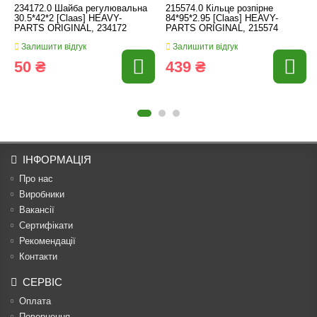
234172.0 Шайба регулювальна
215574.0 Кільце розпірне
30.5*42*2 [Claas] HEAVY-
84*95*2.95 [Claas] HEAVY-
PARTS ORIGINAL, 234172
PARTS ORIGINAL, 215574
Залишити відгук
Залишити відгук
50 ₴
439 ₴
ІНФОРМАЦІЯ
Про нас
Виробники
Вакансії
Сертифікати
Рекомендації
Контакти
СЕРВІС
Оплата
Повернення