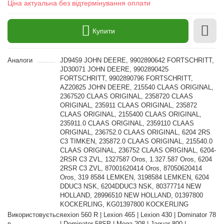
Ціна актуальна без відтермінування оплати
Купити
Аналоги
JD9459 JOHN DEERE, 9902890642 FORTSCHRITT,
JD30071 JOHN DEERE, 9902890425
FORTSCHRITT, 9902890796 FORTSCHRITT,
AZ20825 JOHN DEERE, 215540 CLAAS ORIGINAL,
2367520 CLAAS ORIGINAL, 2358720 CLAAS
ORIGINAL, 235911 CLAAS ORIGINAL, 235872
CLAAS ORIGINAL, 2155400 CLAAS ORIGINAL,
235911.0 CLAAS ORIGINAL, 2359110 CLAAS
ORIGINAL, 236752.0 CLAAS ORIGINAL, 6204 2RS
C3 TIMKEN, 235872.0 CLAAS ORIGINAL, 215540.0
CLAAS ORIGINAL, 236752 CLAAS ORIGINAL, 6204-
2RSR C3 ZVL, 1327587 Oros, 1.327.587 Oros, 6204
2RSR C3 ZVL, 87001620414 Oros, 87050620414
Oros, 319 8584 LEMKEN, 3198584 LEMKEN, 6204
DDUC3 NSK, 6204DDUC3 NSK, 80377714 NEW
HOLLAND, 28996510 NEW HOLLAND, 01397800
KOCKERLING, KG01397800 KOCKERLING
Використовується
Lexion 560 R | Lexion 465 | Lexion 430 | Dominator 78
в
| Dominator 58SP | Mega 208 | Jaguar 800 |