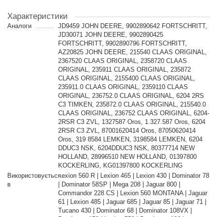
Характеристики
Аналоги
JD9459 JOHN DEERE, 9902890642 FORTSCHRITT,
JD30071 JOHN DEERE, 9902890425
FORTSCHRITT, 9902890796 FORTSCHRITT,
AZ20825 JOHN DEERE, 215540 CLAAS ORIGINAL,
2367520 CLAAS ORIGINAL, 2358720 CLAAS
ORIGINAL, 235911 CLAAS ORIGINAL, 235872
CLAAS ORIGINAL, 2155400 CLAAS ORIGINAL,
235911.0 CLAAS ORIGINAL, 2359110 CLAAS
ORIGINAL, 236752.0 CLAAS ORIGINAL, 6204 2RS
C3 TIMKEN, 235872.0 CLAAS ORIGINAL, 215540.0
CLAAS ORIGINAL, 236752 CLAAS ORIGINAL, 6204-
2RSR C3 ZVL, 1327587 Oros, 1.327.587 Oros, 6204
2RSR C3 ZVL, 87001620414 Oros, 87050620414
Oros, 319 8584 LEMKEN, 3198584 LEMKEN, 6204
DDUC3 NSK, 6204DDUC3 NSK, 80377714 NEW
HOLLAND, 28996510 NEW HOLLAND, 01397800
KOCKERLING, KG01397800 KOCKERLING
Використовується
Lexion 560 R | Lexion 465 | Lexion 430 | Dominator 78
в
| Dominator 58SP | Mega 208 | Jaguar 800 |
Commandor 228 CS | Lexion 560 MONTANA | Jaguar
61 | Lexion 485 | Jaguar 685 | Jaguar 85 | Jaguar 71 |
Tucano 430 | Dominator 68 | Dominator 108VX |