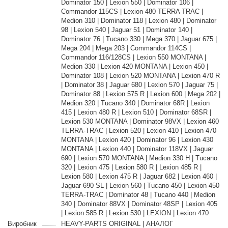
Dominator 150 | Lexion 550 | Dominator 106 |
Commandor 115CS | Lexion 480 TERRA TRAC |
Medion 310 | Dominator 118 | Lexion 480 | Dominator
98 | Lexion 540 | Jaguar 51 | Dominator 140 |
Dominator 76 | Tucano 330 | Mega 370 | Jaguar 675 |
Mega 204 | Mega 203 | Commandor 114CS |
Commandor 116/128CS | Lexion 550 MONTANA |
Medion 330 | Lexion 420 MONTANA | Lexion 450 |
Dominator 108 | Lexion 520 MONTANA | Lexion 470 R
| Dominator 38 | Jaguar 680 | Lexion 570 | Jaguar 75 |
Dominator 88 | Lexion 575 R | Lexion 600 | Mega 202 |
Medion 320 | Tucano 340 | Dominator 68R | Lexion
415 | Lexion 480 R | Lexion 510 | Dominator 68SR |
Lexion 530 MONTANA | Dominator 98VX | Lexion 460
TERRA-TRAC | Lexion 520 | Lexion 410 | Lexion 470
MONTANA | Lexion 420 | Dominator 96 | Lexion 430
MONTANA | Lexion 440 | Dominator 118VX | Jaguar
690 | Lexion 570 MONTANA | Medion 330 H | Tucano
320 | Lexion 475 | Lexion 580 R | Lexion 485 R |
Lexion 580 | Lexion 475 R | Jaguar 682 | Lexion 460 |
Jaguar 690 SL | Lexion 560 | Tucano 450 | Lexion 450
TERRA-TRAC | Dominator 48 | Tucano 440 | Medion
340 | Dominator 88VX | Dominator 48SP | Lexion 405
| Lexion 585 R | Lexion 530 | LEXION | Lexion 470
Виробник
HEAVY-PARTS ORIGINAL | АНАЛОГ