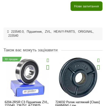
Нове запитання
215540.0
,
Підшипник
,
ZVL
,
HEAVY-PARTS
,
ORIGINAL
,
215540
Також вас можуть зацікавити
Хіт продаж
6204-2RSR C3 Підшипник ZVL,
724032 Ролик натяжний [Claas]
215540, 236752, AZ20825,
FARMING Line