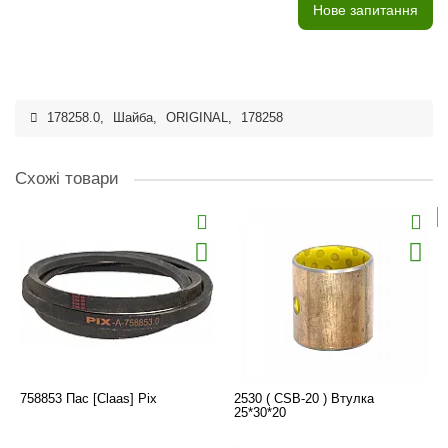
Нове запитання
178258.0
,
Шайба
,
ORIGINAL
,
178258
Схожі товари
758853 Пас [Claas] Pix
2530 ( CSB-20 ) Втулка
25*30*20