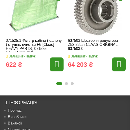
071525.1 Фільтр кабіни ( салону
637503 Шестерня редуктора
) ступінь очистки F6 [Claas]
Z52 28шл CLAAS ORIGINAL,
HEAVY-PARTS, 071525,
637503.0
FA550130250F6
Залишити відгук
Залишити відгук
622 ₴
64 203 ₴
ІНФОРМАЦІЯ
Про нас
Виробники
Вакансії
Сертифікати