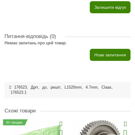
Залишити відгук
Питання-відповідь
(0)
Немає запитань про цей товар.
Нове запитання
176523
,
Дріт
,
до
,
решіт
,
L1520mm
,
4.7mm
,
Claas
,
176523.1
Схожі товари
Хіт продаж