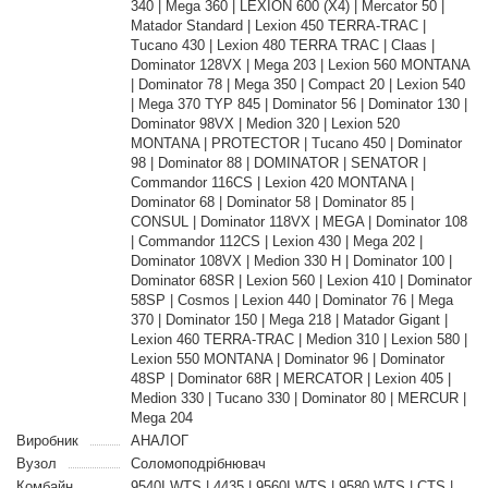
340 | Mega 360 | LEXION 600 (X4) | Mercator 50 |
Matador Standard | Lexion 450 TERRA-TRAC |
Tucano 430 | Lexion 480 TERRA TRAC | Claas |
Dominator 128VX | Mega 203 | Lexion 560 MONTANA
| Dominator 78 | Mega 350 | Compact 20 | Lexion 540
| Mega 370 TYP 845 | Dominator 56 | Dominator 130 |
Dominator 98VX | Medion 320 | Lexion 520
MONTANA | PROTECTOR | Tucano 450 | Dominator
98 | Dominator 88 | DOMINATOR | SENATOR |
Commandor 116CS | Lexion 420 MONTANA |
Dominator 68 | Dominator 58 | Dominator 85 |
CONSUL | Dominator 118VX | MEGA | Dominator 108
| Commandor 112CS | Lexion 430 | Mega 202 |
Dominator 108VX | Medion 330 H | Dominator 100 |
Dominator 68SR | Lexion 560 | Lexion 410 | Dominator
58SP | Cosmos | Lexion 440 | Dominator 76 | Mega
370 | Dominator 150 | Mega 218 | Matador Gigant |
Lexion 460 TERRA-TRAC | Medion 310 | Lexion 580 |
Lexion 550 MONTANA | Dominator 96 | Dominator
48SP | Dominator 68R | MERCATOR | Lexion 405 |
Medion 330 | Tucano 330 | Dominator 80 | MERCUR |
Mega 204
Виробник
АНАЛОГ
Вузол
Соломоподрібнювач
Комбайн
9540I WTS | 4435 | 9560I WTS | 9580 WTS | CTS |