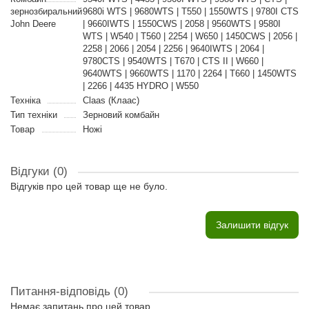
зернозбиральний
9680i WTS | 9680WTS | T550 | 1550WTS | 9780I CTS
John Deere
| 9660IWTS | 1550CWS | 2058 | 9560WTS | 9580I
WTS | W540 | T560 | 2254 | W650 | 1450CWS | 2056 |
2258 | 2066 | 2054 | 2256 | 9640IWTS | 2064 |
9780CTS | 9540WTS | T670 | CTS II | W660 |
9640WTS | 9660WTS | 1170 | 2264 | T660 | 1450WTS
| 2266 | 4435 HYDRO | W550
Техніка
Claas (Клаас)
Тип техніки
Зерновий комбайн
Товар
Ножі
Відгуки (0)
Відгуків про цей товар ще не було.
Залишити відгук
Питання-відповідь
(0)
Немає запитань про цей товар.