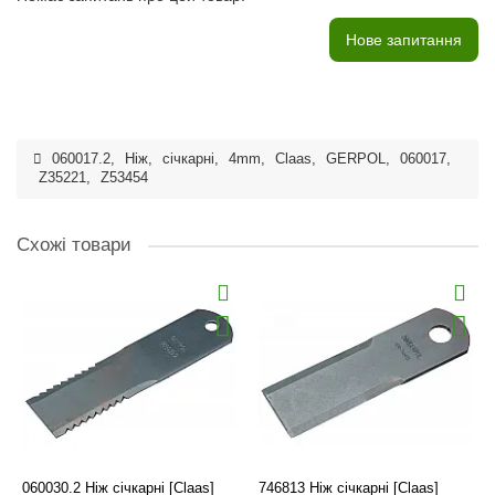
Нове запитання
060017.2
,
Ніж
,
січкарні
,
4mm
,
Claas
,
GERPOL
,
060017
,
Z35221
,
Z53454
Схожі товари
060030.2 Ніж січкарні [Claas]
746813 Ніж січкарні [Claas]