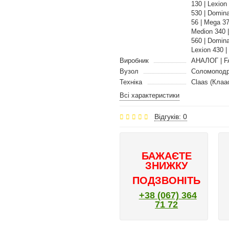
130 | Lexio
530 | Domin
56 | Mega 3
Medion 340 |
560 | Domin
Lexion 430 |
Виробник
АНАЛОГ | F
Вузол
Соломоподр
Техніка
Claas (Клаа
Всі характеристики
Відгуків: 0
БАЖАЄТЕ
ЗНИЖКУ
ПОДЗВОНІТЬ
+38 (067) 364
71 72