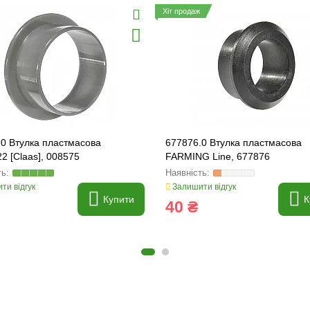
Хіт продаж
.0 Втулка пластмасова
677876.0 Втулка пластмасова
2 [Claas], 008575
FARMING Line, 677876
ти відгук
Залишити відгук
Купити
К
40 ₴