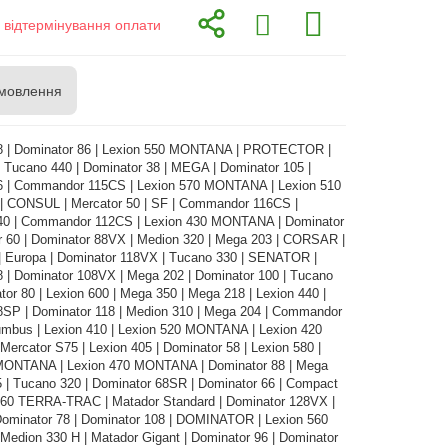
з відтермінування оплати
мовлення
8 | Dominator 86 | Lexion 550 MONTANA | PROTECTOR |
 Tucano 440 | Dominator 38 | MEGA | Dominator 105 |
6 | Commandor 115CS | Lexion 570 MONTANA | Lexion 510
0 | CONSUL | Mercator 50 | SF | Commandor 116CS |
40 | Commandor 112CS | Lexion 430 MONTANA | Dominator
r 60 | Dominator 88VX | Medion 320 | Mega 203 | CORSAR |
| Europa | Dominator 118VX | Tucano 330 | SENATOR |
 | Dominator 108VX | Mega 202 | Dominator 100 | Tucano
tor 80 | Lexion 600 | Mega 350 | Mega 218 | Lexion 440 |
8SP | Dominator 118 | Medion 310 | Mega 204 | Commandor
umbus | Lexion 410 | Lexion 520 MONTANA | Lexion 420
rcator S75 | Lexion 405 | Dominator 58 | Lexion 580 |
MONTANA | Lexion 470 MONTANA | Dominator 88 | Mega
 | Tucano 320 | Dominator 68SR | Dominator 66 | Compact
 460 TERRA-TRAC | Matador Standard | Dominator 128VX |
minator 78 | Dominator 108 | DOMINATOR | Lexion 560
edion 330 H | Matador Gigant | Dominator 96 | Dominator