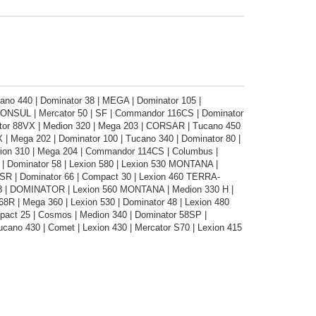
no 440 | Dominator 38 | MEGA | Dominator 105 |
CONSUL | Mercator 50 | SF | Commandor 116CS | Dominator
tor 88VX | Medion 320 | Mega 203 | CORSAR | Tucano 450
| Mega 202 | Dominator 100 | Tucano 340 | Dominator 80 |
edion 310 | Mega 204 | Commandor 114CS | Columbus |
| Dominator 58 | Lexion 580 | Lexion 530 MONTANA |
SR | Dominator 66 | Compact 30 | Lexion 460 TERRA-
08 | DOMINATOR | Lexion 560 MONTANA | Medion 330 H |
8R | Mega 360 | Lexion 530 | Dominator 48 | Lexion 480
ct 25 | Cosmos | Medion 340 | Dominator 58SP |
cano 430 | Comet | Lexion 430 | Mercator S70 | Lexion 415