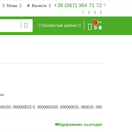
+38 (067) 364 71 72
Мова
₴
Валюта
Сума
0
Особистий кабінет
0 ₴
ог
600150, 000060015.0, 0000600150, 000060015, 060015, 000
Відправимо сьогодні