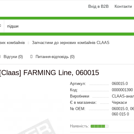
Вхід в B2B
Контакти
вих комбайнів
Запчастини до зернових комбайнів CLAAS
Відгуки (0)
Питання-відповідь
(0)
 [Claas] FARMING Line, 060015
Артикул:
060015.0
Код:
0000001390
Виробники
CLAAS-анал
Є в магазинах:
Черкаси
№ OEM:
060015.0, 0
060 015 0