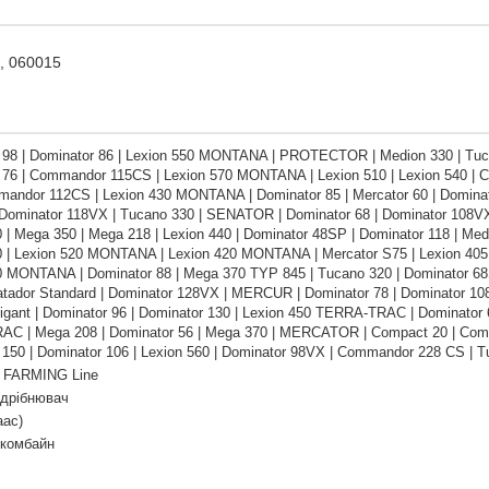
e, 060015
 98 | Dominator 86 | Lexion 550 MONTANA | PROTECTOR | Medion 330 | Tuca
 76 | Commandor 115CS | Lexion 570 MONTANA | Lexion 510 | Lexion 540 | 
mandor 112CS | Lexion 430 MONTANA | Dominator 85 | Mercator 60 | Domina
| Dominator 118VX | Tucano 330 | SENATOR | Dominator 68 | Dominator 108VX 
0 | Mega 350 | Mega 218 | Lexion 440 | Dominator 48SP | Dominator 118 | M
0 | Lexion 520 MONTANA | Lexion 420 MONTANA | Mercator S75 | Lexion 405 
0 MONTANA | Dominator 88 | Mega 370 TYP 845 | Tucano 320 | Dominator 68
tador Standard | Dominator 128VX | MERCUR | Dominator 78 | Dominator 1
gant | Dominator 96 | Dominator 130 | Lexion 450 TERRA-TRAC | Dominator 6
C | Mega 208 | Dominator 56 | Mega 370 | MERCATOR | Compact 20 | Compa
150 | Dominator 106 | Lexion 560 | Dominator 98VX | Commandor 228 CS | Tu
 FARMING Line
дрібнювач
аас)
 комбайн