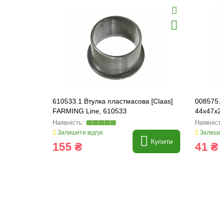
610533.1 Втулка пластмасова [Claas]
008575
FARMING Line, 610533
44x47x2
Залишити відгук
Залиши
Купити
155 ₴
41 ₴