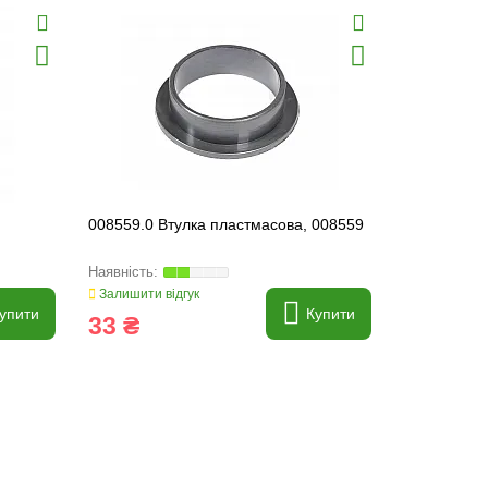
Хіт продаж
008559.0 Втулка пластмасова, 008559
008552.0 В
30x34x42 [
008552
Залишити відгук
Залишити ві
упити
Купити
33 ₴
29 ₴