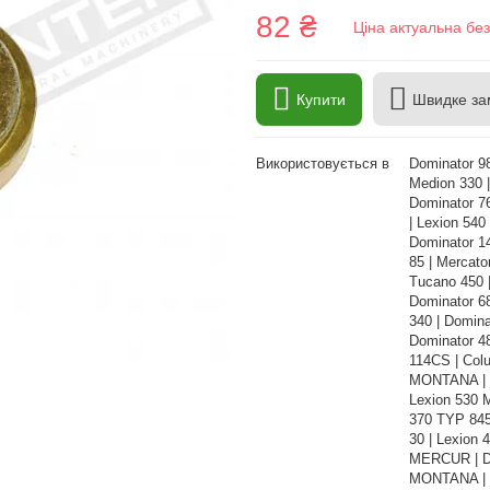
82 ₴
Ціна актуальна бе
Купити
Швидке за
Використовується в
Dominator 9
Medion 330 |
Dominator 7
| Lexion 54
Dominator 1
85 | Mercato
Tucano 450 
Dominator 68
340 | Domina
Dominator 4
114CS | Col
MONTANA | Me
Lexion 530 
370 TYP 845
30 | Lexion
MERCUR | Do
MONTANA | M