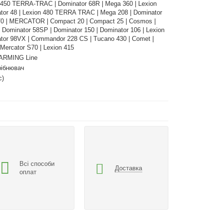
n 450 TERRA-TRAC | Dominator 68R | Mega 360 | Lexion
ator 48 | Lexion 480 TERRA TRAC | Mega 208 | Dominator
70 | MERCATOR | Compact 20 | Compact 25 | Cosmos |
 Dominator 58SP | Dominator 150 | Dominator 106 | Lexion
ator 98VX | Commandor 228 CS | Tucano 430 | Comet |
 Mercator S70 | Lexion 415
ARMING Line
ібнювач
с)
Всі способи
Доставка
оплат