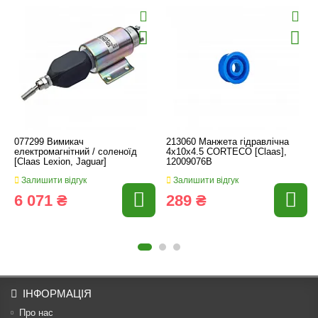
077299 Вимикач
213060 Манжета гідравлічна
електромагнітний / соленоїд
4x10x4.5 CORTECO [Claas],
[Claas Lexion, Jaguar]
12009076B
Залишити відгук
Залишити відгук
6 071 ₴
289 ₴
ІНФОРМАЦІЯ
Про нас