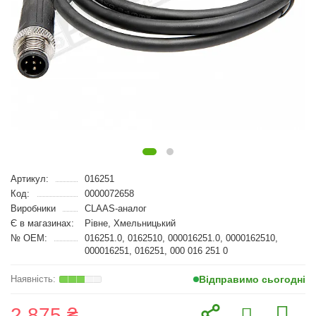
Артикул:
016251
Код:
0000072658
Виробники
CLAAS-аналог
Є в магазинах:
Рівне, Хмельницький
№ OEM:
016251.0, 0162510, 000016251.0, 0000162510,
000016251, 016251, 000 016 251 0
Відправимо сьогодні
2 875 ₴