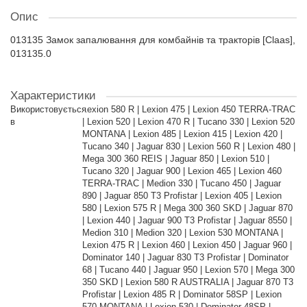
Опис
013135 Замок запалювання для комбайнів та тракторів [Claas],
013135.0
Характеристики
Використовується
Lexion 580 R | Lexion 475 | Lexion 450 TERRA-TRAC
в
| Lexion 520 | Lexion 470 R | Tucano 330 | Lexion 520
MONTANA | Lexion 485 | Lexion 415 | Lexion 420 |
Tucano 340 | Jaguar 830 | Lexion 560 R | Lexion 480 |
Mega 300 360 REIS | Jaguar 850 | Lexion 510 |
Tucano 320 | Jaguar 900 | Lexion 465 | Lexion 460
TERRA-TRAC | Medion 330 | Tucano 450 | Jaguar
890 | Jaguar 850 T3 Profistar | Lexion 405 | Lexion
580 | Lexion 575 R | Mega 300 360 SKD | Jaguar 870
| Lexion 440 | Jaguar 900 T3 Profistar | Jaguar 8550 |
Medion 310 | Medion 320 | Lexion 530 MONTANA |
Lexion 475 R | Lexion 460 | Lexion 450 | Jaguar 960 |
Dominator 140 | Jaguar 830 T3 Profistar | Dominator
68 | Tucano 440 | Jaguar 950 | Lexion 570 | Mega 300
350 SKD | Lexion 580 R AUSTRALIA | Jaguar 870 T3
Profistar | Lexion 485 R | Dominator 58SP | Lexion
570 MONTANA | Lexion 530 | Dominator 48SP |