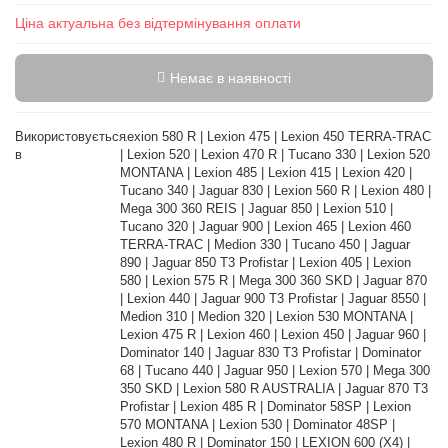
Ціна актуальна без відтермінування оплати
Немає в наявності
Використовується
Lexion 580 R | Lexion 475 | Lexion 450 TERRA-TRAC
в
| Lexion 520 | Lexion 470 R | Tucano 330 | Lexion 520
MONTANA | Lexion 485 | Lexion 415 | Lexion 420 |
Tucano 340 | Jaguar 830 | Lexion 560 R | Lexion 480 |
Mega 300 360 REIS | Jaguar 850 | Lexion 510 |
Tucano 320 | Jaguar 900 | Lexion 465 | Lexion 460
TERRA-TRAC | Medion 330 | Tucano 450 | Jaguar
890 | Jaguar 850 T3 Profistar | Lexion 405 | Lexion
580 | Lexion 575 R | Mega 300 360 SKD | Jaguar 870
| Lexion 440 | Jaguar 900 T3 Profistar | Jaguar 8550 |
Medion 310 | Medion 320 | Lexion 530 MONTANA |
Lexion 475 R | Lexion 460 | Lexion 450 | Jaguar 960 |
Dominator 140 | Jaguar 830 T3 Profistar | Dominator
68 | Tucano 440 | Jaguar 950 | Lexion 570 | Mega 300
350 SKD | Lexion 580 R AUSTRALIA | Jaguar 870 T3
Profistar | Lexion 485 R | Dominator 58SP | Lexion
570 MONTANA | Lexion 530 | Dominator 48SP |
Lexion 480 R | Dominator 150 | LEXION 600 (X4) |