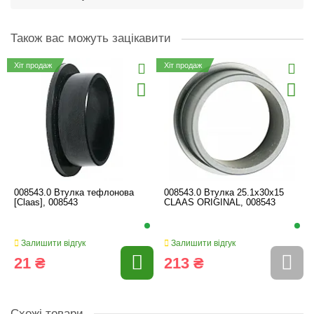
Також вас можуть зацікавити
Хіт продаж
Хіт продаж
008543.0 Втулка тефлонова
008543.0 Втулка 25.1x30x15
[Claas], 008543
CLAAS ORIGINAL, 008543
Залишити відгук
Залишити відгук
21 ₴
213 ₴
Схожі товари