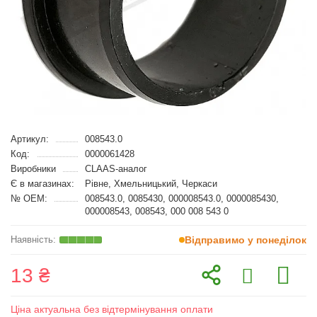
Артикул:
008543.0
Код:
0000061428
Виробники
CLAAS-аналог
Є в магазинах:
Рівне, Хмельницький, Черкаси
№ OEM:
008543.0, 0085430, 000008543.0, 0000085430,
000008543, 008543, 000 008 543 0
Відправимо у понеділок
13 ₴
Ціна актуальна без відтермінування оплати