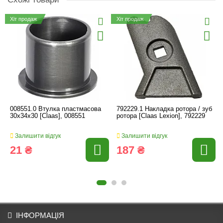
Хіт продаж
Хіт продаж
008551.0 Втулка пластмасова
792229.1 Накладка ротора / зуб
30x34x30 [Claas], 008551
ротора [Claas Lexion], 792229
Залишити відгук
Залишити відгук
21 ₴
187 ₴
ІНФОРМАЦІЯ