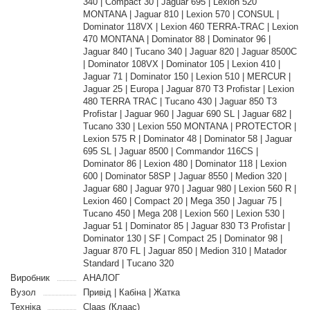
340 | Compact 30 | Jaguar 695 | Lexion 520
MONTANA | Jaguar 810 | Lexion 570 | CONSUL |
Dominator 118VX | Lexion 460 TERRA-TRAC | Lexion
470 MONTANA | Dominator 88 | Dominator 96 |
Jaguar 840 | Tucano 340 | Jaguar 820 | Jaguar 8500C
| Dominator 108VX | Dominator 105 | Lexion 410 |
Jaguar 71 | Dominator 150 | Lexion 510 | MERCUR |
Jaguar 25 | Europa | Jaguar 870 T3 Profistar | Lexion
480 TERRA TRAC | Tucano 430 | Jaguar 850 T3
Profistar | Jaguar 960 | Jaguar 690 SL | Jaguar 682 |
Tucano 330 | Lexion 550 MONTANA | PROTECTOR |
Lexion 575 R | Dominator 48 | Dominator 58 | Jaguar
695 SL | Jaguar 8500 | Commandor 116CS |
Dominator 86 | Lexion 480 | Dominator 118 | Lexion
600 | Dominator 58SP | Jaguar 8550 | Medion 320 |
Jaguar 680 | Jaguar 970 | Jaguar 980 | Lexion 560 R |
Lexion 460 | Compact 20 | Mega 350 | Jaguar 75 |
Tucano 450 | Mega 208 | Lexion 560 | Lexion 530 |
Jaguar 51 | Dominator 85 | Jaguar 830 T3 Profistar |
Dominator 130 | SF | Compact 25 | Dominator 98 |
Jaguar 870 FL | Jaguar 850 | Medion 310 | Matador
Standard | Tucano 320
Виробник
АНАЛОГ
Вузол
Привід | Кабіна | Жатка
Техніка
Claas (Клаас)