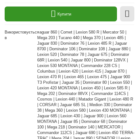
Купити
Використовується
Jaguar 860 | Comet | Lexion 580 R | Mercator 50 |
в
Mega 203 | Tucano 440 | Mega 370 | Lexion 485 |
Jaguar 830 | Dominator 76 | Lexion 485 R | Jaguar
8700 | Dominator 106 | Dominator 108 | Jaguar 880 |
Lexion 520 | Dominator 78 | Jaguar 675 | Dominator
68R | Lexion 540 | Jaguar 800 | Dominator 128VX |
Lexion 530 MONTANA | Commandor 228 CS |
Columbus | Lexion 420 | Lexion 415 | Jaguar 870 |
Lexion 470 R | Lexion 465 | Lexion 475 | Jaguar 900
T3 Profistar | Jaguar 35 | Dominator 80 | Lexion 550 |
Lexion 420 MONTANA | Lexion 450 | Lexion 585 R |
Mega 202 | Dominator 88VX | Commandor 114CS |
Cosmos | Lexion 440 | Matador Gigant | Lexion 480 R
| CORSAR | Jaguar 685 SL | Medion 330 | Dominator
38 | Mega 360 | Lexion 580 | Lexion 430 MONTANA |
Jaguar 685 | Lexion 430 | Jaguar 900 | Lexion 560
MONTANA | Jaguar 85 | Dominator 68 | Dominator
100 | Mega 218 | Dominator 140 | MERCATOR |
Commandor 112CS | Jaguar 690 | Lexion 450 TERRA-
TRAC | Mega 204 | Jaguar 890 | SENATOR | Lexion