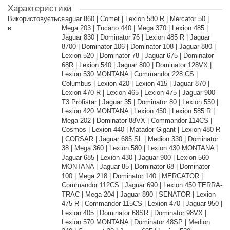
Характеристики
Використовується
Jaguar 860 | Comet | Lexion 580 R | Mercator 50 |
в
Mega 203 | Tucano 440 | Mega 370 | Lexion 485 |
Jaguar 830 | Dominator 76 | Lexion 485 R | Jaguar
8700 | Dominator 106 | Dominator 108 | Jaguar 880 |
Lexion 520 | Dominator 78 | Jaguar 675 | Dominator
68R | Lexion 540 | Jaguar 800 | Dominator 128VX |
Lexion 530 MONTANA | Commandor 228 CS |
Columbus | Lexion 420 | Lexion 415 | Jaguar 870 |
Lexion 470 R | Lexion 465 | Lexion 475 | Jaguar 900
T3 Profistar | Jaguar 35 | Dominator 80 | Lexion 550 |
Lexion 420 MONTANA | Lexion 450 | Lexion 585 R |
Mega 202 | Dominator 88VX | Commandor 114CS |
Cosmos | Lexion 440 | Matador Gigant | Lexion 480 R
| CORSAR | Jaguar 685 SL | Medion 330 | Dominator
38 | Mega 360 | Lexion 580 | Lexion 430 MONTANA |
Jaguar 685 | Lexion 430 | Jaguar 900 | Lexion 560
MONTANA | Jaguar 85 | Dominator 68 | Dominator
100 | Mega 218 | Dominator 140 | MERCATOR |
Commandor 112CS | Jaguar 690 | Lexion 450 TERRA-
TRAC | Mega 204 | Jaguar 890 | SENATOR | Lexion
475 R | Commandor 115CS | Lexion 470 | Jaguar 950 |
Lexion 405 | Dominator 68SR | Dominator 98VX |
Lexion 570 MONTANA | Dominator 48SP | Medion