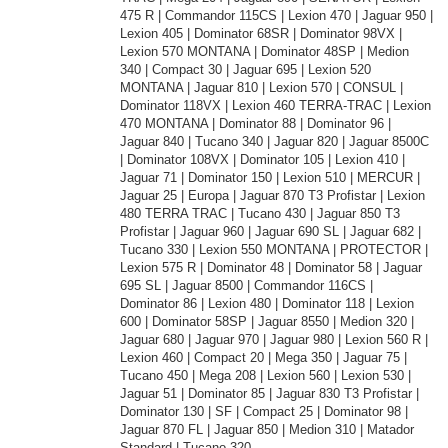
475 R | Commandor 115CS | Lexion 470 | Jaguar 950 |
Lexion 405 | Dominator 68SR | Dominator 98VX |
Lexion 570 MONTANA | Dominator 48SP | Medion
340 | Compact 30 | Jaguar 695 | Lexion 520
MONTANA | Jaguar 810 | Lexion 570 | CONSUL |
Dominator 118VX | Lexion 460 TERRA-TRAC | Lexion
470 MONTANA | Dominator 88 | Dominator 96 |
Jaguar 840 | Tucano 340 | Jaguar 820 | Jaguar 8500C
| Dominator 108VX | Dominator 105 | Lexion 410 |
Jaguar 71 | Dominator 150 | Lexion 510 | MERCUR |
Jaguar 25 | Europa | Jaguar 870 T3 Profistar | Lexion
480 TERRA TRAC | Tucano 430 | Jaguar 850 T3
Profistar | Jaguar 960 | Jaguar 690 SL | Jaguar 682 |
Tucano 330 | Lexion 550 MONTANA | PROTECTOR |
Lexion 575 R | Dominator 48 | Dominator 58 | Jaguar
695 SL | Jaguar 8500 | Commandor 116CS |
Dominator 86 | Lexion 480 | Dominator 118 | Lexion
600 | Dominator 58SP | Jaguar 8550 | Medion 320 |
Jaguar 680 | Jaguar 970 | Jaguar 980 | Lexion 560 R |
Lexion 460 | Compact 20 | Mega 350 | Jaguar 75 |
Tucano 450 | Mega 208 | Lexion 560 | Lexion 530 |
Jaguar 51 | Dominator 85 | Jaguar 830 T3 Profistar |
Dominator 130 | SF | Compact 25 | Dominator 98 |
Jaguar 870 FL | Jaguar 850 | Medion 310 | Matador
Standard | Tucano 320