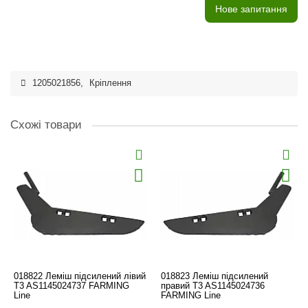
Нове запитання
1205021856
,
Кріплення
Схожі товари
018822 Леміш підсилений лівий
018823 Леміш підсилений
T3 AS1145024737 FARMING
правий T3 AS1145024736
Line
FARMING Line