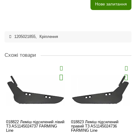
Нове запитання
1205021855
,
Кріплення
Схожі товари
018822 Леміш підсилений лівий
018823 Леміш підсилений
T3 AS1145024737 FARMING
правий T3 AS1145024736
Line
FARMING Line