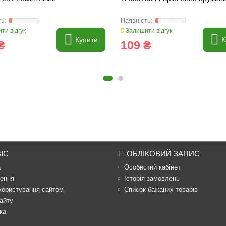
ти відгук
Залишити відгук
Купити
К
₴
109 ₴
ІС
ОБЛІКОВИЙ ЗАПИС
а
Особистий кабінет
ення
Історія замовлень
користування сайтом
Список бажаних товарів
айту
ка