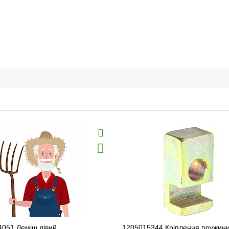
4051 Леміш лівий
1205015344 Кріплення пружин