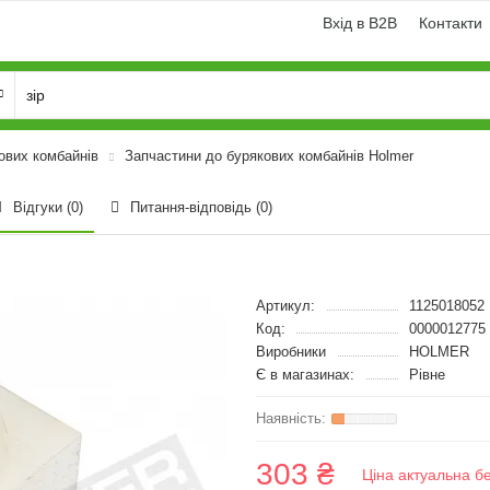
Вхід в B2B
Контакти
ових комбайнів
Запчастини до бурякових комбайнів Holmer
Відгуки (0)
Питання-відповідь
(0)
Артикул:
1125018052
Код:
0000012775
Виробники
HOLMER
Є в магазинах:
Рівне
303 ₴
Ціна актуальна б