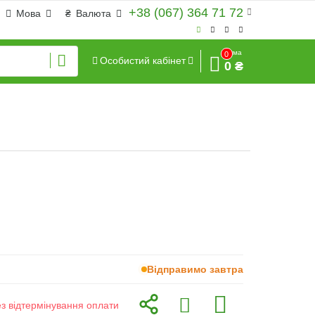
+38 (067) 364 71 72
Мова
₴
Валюта
Сума
0
Особистий кабінет
0 ₴
Відправимо завтра
ез відтермінування оплати