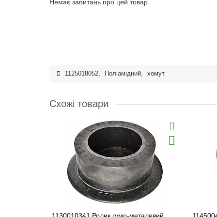
Немає запитань про цей товар.
1125018052
,
Поліамідний
,
хомут
Схожі товари
1130010341 Ролик гумо-металевий
114500