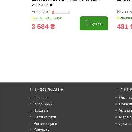
255*200*90
Залишити відгук
Залиши
Купити
3 584 ₴
481 
ІНФОРМАЦІЯ
СЕРВ
Про нас
Оплат
Виробники
Поверн
Вакансії
Умови 
Сертифікати
Мапа с
Рекомендації
Достав
Контакти