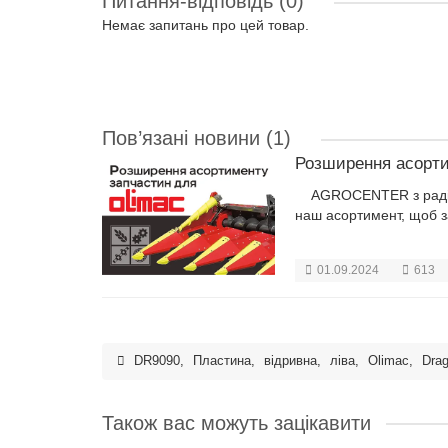
Питання-відповідь
(0)
Немає запитань про цей товар.
Пов’язані новини
(1)
Розширення асорти
AGROCENTER з радістю
наш асортимент, щоб з
01.09.2024
613
DR9090
,
Пластина
,
відривна
,
ліва
,
Olimac
,
Dra
Також вас можуть зацікавити