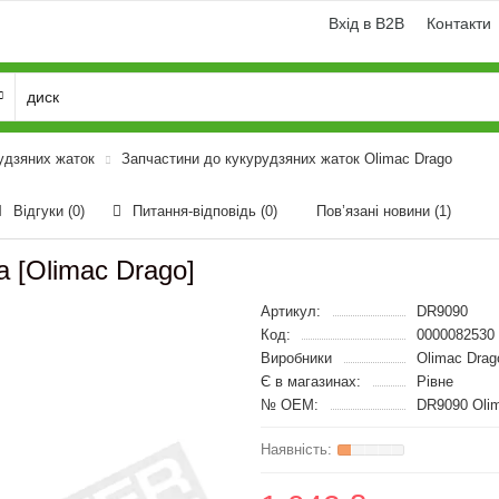
Вхід в B2B
Контакти
удзяних жаток
Запчастини до кукурудзяних жаток Olimac Drago
Відгуки (0)
Питання-відповідь
(0)
Пов’язані новини
(1)
 [Olimac Drago]
Артикул:
DR9090
Код:
0000082530
Виробники
Olimac Drag
Є в магазинах:
Рівне
№ OEM:
DR9090 Oli