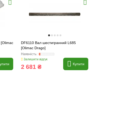
 [Olimac
DF6110 Вал шестигранний L685
DR14002Me
[Olimac Drago]
прижимна [
PARTS ORI
Залишити відгук
Залишити ві
упити
Купити
2 681 ₴
89 ₴