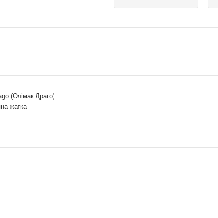
ago (Олімак Драго)
яна жатка