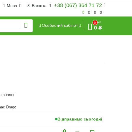
+38 (067) 364 71 72
Мова
₴
Валюта
Сума
0
Особистий кабінет
0 ₴
o-аналог
mac Drago
Відправимо сьогодні