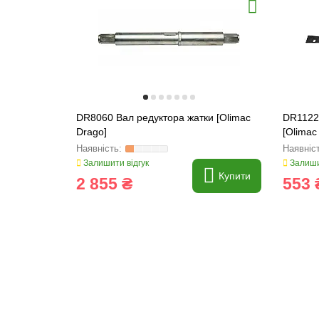
DR8060 Вал редуктора жатки [Olimac
DR1122
Drago]
[Olimac
Залишити відгук
Залиши
Купити
2 855 ₴
553 