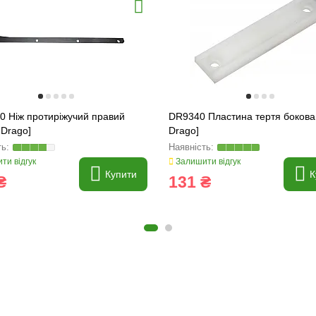
0 Ніж протиріжучий правий
DR9340 Пластина тертя бокова
 Drago]
Drago]
ти відгук
Залишити відгук
Купити
К
₴
131 ₴