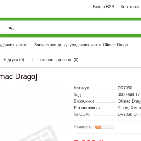
Вхід в B2B
Контакти
удзяних жаток
Запчастини до кукурудзяних жаток Olimac Drago
Відгуки (0)
Питання-відповідь
(0)
mac Drago]
Артикул:
DR7050
Код:
0000066017
Виробники
Olimac Drag
Є в магазинах:
Рівне, Хме
№ OEM:
DR7050 Oli