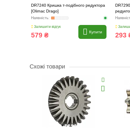
ного
DR7240 Кришка т-подібного редуктора
DR7290 
[Olimac Drago]
редукто
Залишити відгук
Залиши
Купити
Купити
579 ₴
293 
Схожі товари