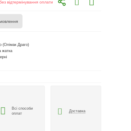
без відтермінування оплати
мовлення
o (Олімак Драго)
а жатка
ерні
Всі способи
Доставка
оплат