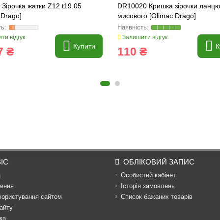
Зірочка жатки Z12 t19.05
DR10020 Кришка зірочки ланцю
 Drago]
мисового [Olimac Drago]
ти відгук
Залишити відгук
Купити
К
7 ₴
110 ₴
ІС
ОБЛІКОВИЙ ЗАПИС
а
Особистий кабінет
ення
Історія замовлень
користування сайтом
Список бажаних товарів
айту
ка