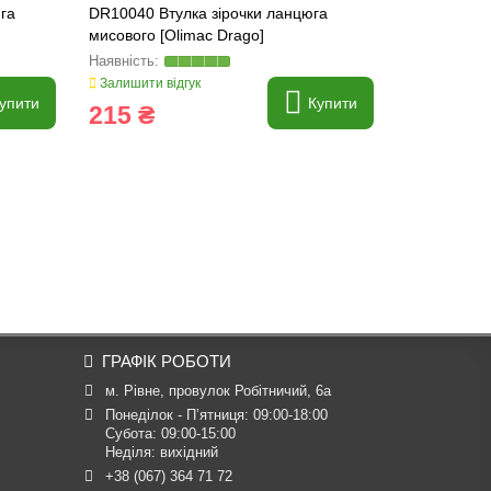
га
DR10040 Втулка зірочки ланцюга
DR10100 Пр
мисового [Olimac Drago]
[Olimac Dra
Залишити відгук
Залишити ві
упити
Купити
215 ₴
158 ₴
ГРАФІК РОБОТИ
м. Рівне, провулок Робітничий, 6а
Понеділок - П’ятниця: 09:00-18:00

Субота: 09:00-15:00

Неділя: вихідний
+38 (067) 364 71 72