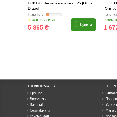
DR8170 Шестерня конічна Z25 [Olimac
DF6190 
Drago]
[Olimac
Залишити відгук
Залиши
Купити
5 865 ₴
1 67
ІНФОРМАЦІЯ
СЕРВ
Про нас
Оплат
Виробники
Поверн
Вакансії
Умови 
Сертифікати
Мапа с
Рекомендації
Достав