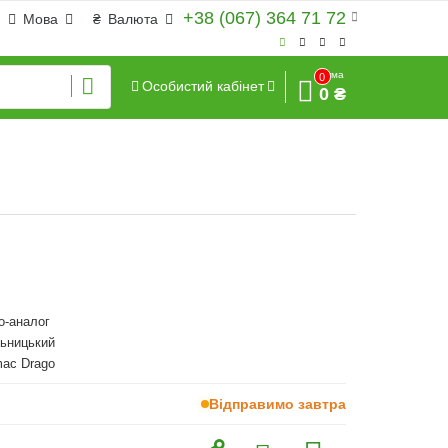
+38 (067) 364 71 72
Мова
₴
Валюта
Сума
0
Особистий кабінет
0 ₴
o-аналог
льницький
mac Drago
Відправимо завтра