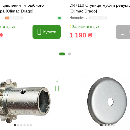
Кріплення т-подібного
DR7110 Ступиця муфти редукт
ра [Olimac Drago]
[Olimac Drago]
ти відгук
Залишити відгук
Купити
Н
₴
1 190 ₴