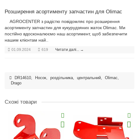
Розширення асортименту запчастин для Olimac
AGROCENTER з радістю повідомляє про розширення
асортименту запчастин для кукурудзяних жаток Olimac. Ми
постійно вдосконалюємо наш асортимент, щоб забезпечити
нашим клієнтам най..
01.09.2024
619
Читати далі... →
DR14610
,
Носок
,
роздільника
,
центральний
,
Olimac
,
Drago
Схожі товари